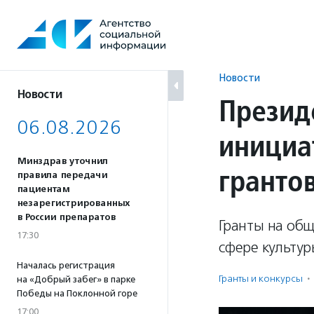
Перейти
к
содержанию
Новости
Новости
Презид
06.08.2026
инициа
Минздрав уточнил
гранто
правила передачи
пациентам
незарегистрированных
в России препаратов
Гранты на об
17:30
сфере культур
Началась регистрация
Гранты и конкурсы
·
на «Добрый забег» в парке
Победы на Поклонной горе
17:00