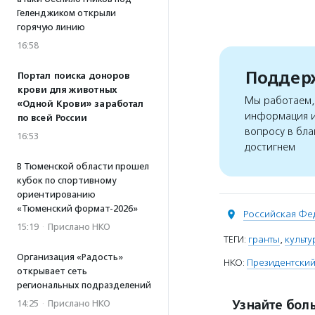
Геленджиком открыли
горячую линию
16:58
Поддерж
Портал поиска доноров
крови для животных
Мы работаем, 
«Одной Крови» заработал
информация и
по всей России
вопросу в бла
16:53
достигнем
В Тюменской области прошел
кубок по спортивному
ориентированию
«Тюменский формат-2026»
Российская Фе
15:19
·
Прислано НКО
ТЕГИ:
гранты
,
культ
Организация «Радость»
НКО:
Президентский
открывает сеть
региональных подразделений
Узнайте боль
14:25
·
Прислано НКО