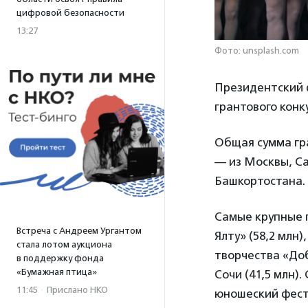
цифровой безопасности
13:27
Фото: unsplash.com
Президентский 
грантового конку
Общая сумма гра
— из Москвы, Са
Башкортостана.
Самые крупные 
Встреча с Андреем Ургантом
Ялту» (58,2 млн
стала лотом аукциона
творчества «Доб
в поддержку фонда
«Бумажная птица»
Сочи (41,5 млн)
11:45
·
Прислано НКО
юношеский фест