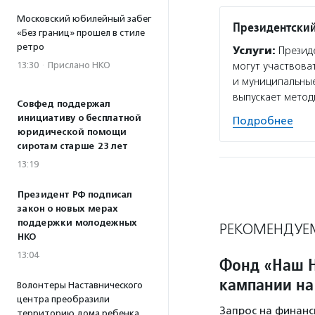
Московский юбилейный забег
Президентский
«Без границ» прошел в стиле
ретро
Услуги:
Президе
13:30
·
Прислано НКО
могут участвова
и муниципальные
выпускает мето
Совфед поддержал
инициативу о бесплатной
Подробнее
юридической помощи
сиротам старше 23 лет
13:19
Президент РФ подписал
закон о новых мерах
поддержки молодежных
РЕКОМЕНДУЕ
НКО
13:04
Фонд «Наш Н
кампании на
Волонтеры Наставнического
центра преобразили
Запрос на финанс
территорию дома ребенка