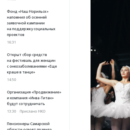
Фонд «Наш Норильск»
напомнил об осенней
заявочной кампании
на поддержку социальных
проектов
16:31
Открыт сбор средств
на фестиваль для женщин
с онкозаболеваниями «Еще
краше в танце»
14:50
Организация «Продвижение»
и компания «Инва-Титан»
будут сотрудничать
13:30
·
Прислано НКО
Пенсионеры Самарской
области освоят правила