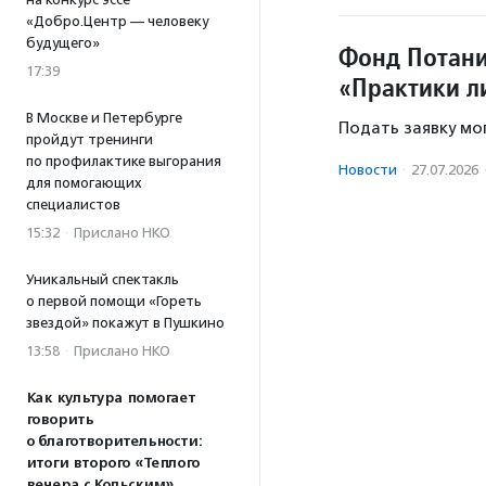
«Добро.Центр — человеку
будущего»
Фонд Потани
17:39
«Практики л
В Москве и Петербурге
Подать заявку мо
пройдут тренинги
по профилактике выгорания
Новости
·
27.07.2026
для помогающих
специалистов
15:32
·
Прислано НКО
Уникальный спектакль
о первой помощи «Гореть
звездой» покажут в Пушкино
13:58
·
Прислано НКО
Как культура помогает
говорить
о благотворительности:
итоги второго «Теплого
вечера с Кольским»