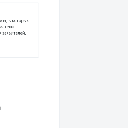
сы, в которых
иматели
я заявителей,
й
.