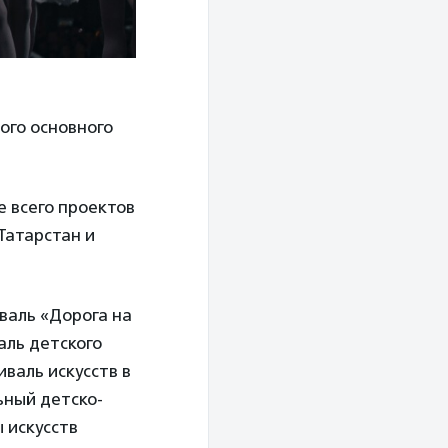
ого основного
е всего проектов
Татарстан и
валь «Дорога на
аль детского
валь искусств в
ьный детско-
 искусств