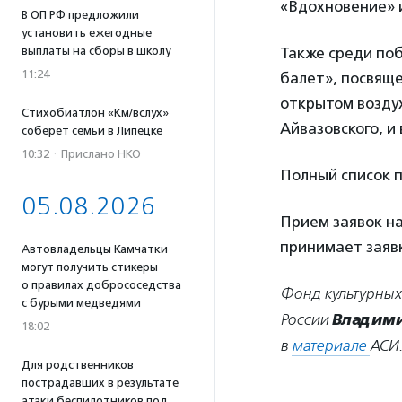
«Вдохновение» 
В ОП РФ предложили
установить ежегодные
выплаты на сборы в школу
Также среди по
11:24
балет», посвяще
открытом возду
Стихобиатлон «Км/вслух»
Айвазовского, и
соберет семьи в Липецке
10:32
·
Прислано НКО
Полный список
05.08.2026
Прием заявок на
принимает заяв
Автовладельцы Камчатки
могут получить стикеры
о правилах добрососедства
Фонд культурных
с бурыми медведями
России
Владими
18:02
в
материале
АСИ
Для родственников
пострадавших в результате
атаки беспилотников под