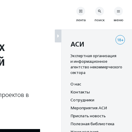
лента
поиск
меню
18+
х
АСИ
й
Экспертная организация
и информационное
агентство некоммерческого
сектора
О нас
Контакты
проектов в
Сотрудники
Мероприятия АСИ
Прислать новость
Полезная библиотека
Наши издания