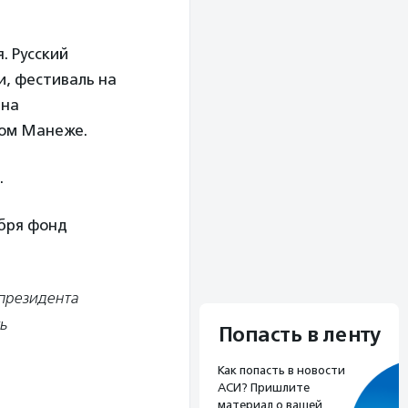
. Русский
и, фестиваль на
ана
ком Манеже.
.
ября фонд
 президента
ь
Попасть в ленту
Как попасть в новости
АСИ? Пришлите
материал о вашей