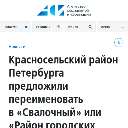
Перейти
к
содержанию
новости
сервисы
поиск
меню
18+
Новости
Красносельский район
Петербурга
предложили
переименовать
в «Свалочный» или
«Район городских