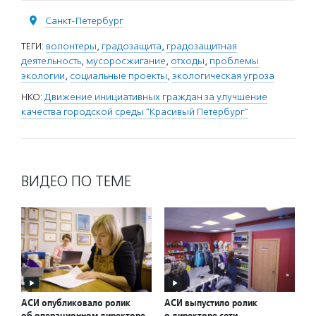
Санкт-Петербург
ТЕГИ:
волонтеры
,
градозащита
,
градозащитная
деятельность
,
мусоросжигание
,
отходы
,
проблемы
экологии
,
социальные проекты
,
экологическая угроза
НКО:
Движение инициативных граждан за улучшение
качества городской среды "Красивый Петербург"
ВИДЕО ПО ТЕМЕ
АСИ опубликовало ролик
АСИ выпустило ролик
об операционном директоре
о директоре сети