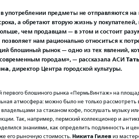
в употреблении предметы не отправляются на
срока, а обретают вторую жизнь у покупателей,
ольше, чем продавцам — в этом и состоит раз
 позволяет нам рационально относиться к потр
ий блошиный рынок — одно из тех явлений, ко
 современным городам», — рассказала АСИ
Тат
ына
, директор Центра городской культуры.
й первого блошиного рынка «ПермьВинтаж» на площа
ьная атмосфера: можно было не только рассмотреть 
 владельцами за стаканом кофе, послушать музыку ил
кции. Так, например, пермский коллекционер и анти
делился знаниями, как определить подлинность и це
же его рыночную стоимость.
Никита Гилев
из мастер