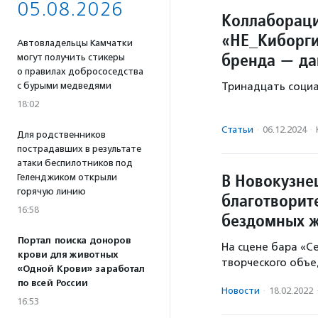
05.08.2026
Коллабораци
«НЕ_Киборги
Автовладельцы Камчатки
бренда — да
могут получить стикеры
о правилах добрососедства
Тринадцать социа
с бурыми медведями
18:02
Статьи
·
06.12.2024
·
Для родственников
пострадавших в результате
атаки беспилотников под
В Новокузне
Геленджиком открыли
горячую линию
благотворит
16:58
бездомных 
Портал поиска доноров
На сцене бара «С
крови для животных
творческого объе
«Одной Крови» заработал
по всей России
Новости
·
18.02.2022
16:53