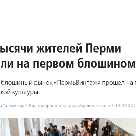
тысячи жителей Перми
ли на первом блошином
 блошиный рынок «ПермьВинтаж» прошел на
кой культуры.
а Толмачева
·
Благотвори­тель­ность и доброволь­чест­во
·
13.09.20