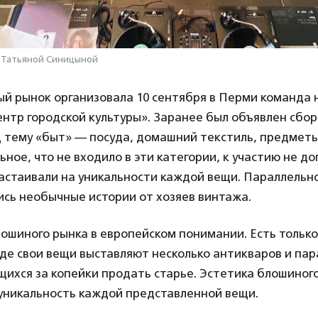
 Татьяной Синицыной
й рынок организовала 10 сентября в Перми команда
нтр городской культуры». Заранее был объявлен сбор
 тему «быт» — посуда, домашний текстиль, предметы
ьное, что не входило в эти категории, к участию не до
стаивали на уникальности каждой вещи. Параллельно
ись необычные истории от хозяев винтажа.
ошиного рынка в европейском понимании. Есть только
де свои вещи выставляют несколько антикваров и пар
ихся за копейки продать старье. Эстетика блошиног
уникальность каждой представленной вещи.