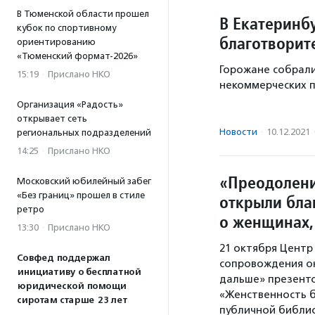
В Тюменской области прошел
В Екатеринб
кубок по спортивному
благотворит
ориентированию
«Тюменский формат-2026»
Горожане собрали
15:19
·
Прислано НКО
некоммерческих п
Организация «Радость»
открывает сеть
Новости
·
10.12.2021
региональных подразделений
14:25
·
Прислано НКО
«Преодолени
Московский юбилейный забег
«Без границ» прошел в стиле
открыли бла
ретро
о женщинах,
13:30
·
Прислано НКО
21 октября Центр
Совфед поддержал
сопровождения он
инициативу о бесплатной
дальше» презент
юридической помощи
«Женственность б
сиротам старше 23 лет
публичной библи