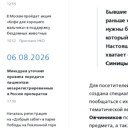
12:59
Бывшие 
В Москве пройдет акция
раньше 
«Кофе для хорошего
мальчика» в поддержку
нужны б
бездомных животных
который
10:52
·
Прислано НКО
Настоящ
хватает
06.08.2026
Синиц
Минздрав уточнил
правила передачи
пациентам
Для посетителе
незарегистрированных
создана специал
в России препаратов
пообщаться с их
17:30
тематической ле
Началась регистрация
Овчинников
по
на «Добрый забег» в парке
предмета, а так
Победы на Поклонной горе