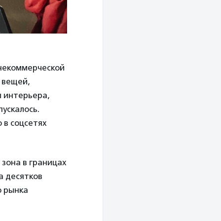
 некоммерческой
 вещей,
 интерьера,
пускалось.
 в соцсетях
 зона в границах
а десятков
о рынка