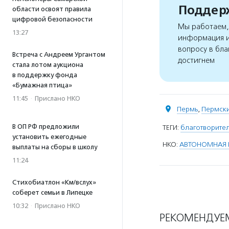
Поддерж
области освоят правила
цифровой безопасности
Мы работаем, 
13:27
информация и
вопросу в бла
Встреча с Андреем Ургантом
достигнем
стала лотом аукциона
в поддержку фонда
«Бумажная птица»
11:45
·
Прислано НКО
Пермь
,
Пермски
В ОП РФ предложили
ТЕГИ:
благотворите
установить ежегодные
НКО:
АВТОНОМНАЯ Н
выплаты на сборы в школу
11:24
Стихобиатлон «Км/вслух»
соберет семьи в Липецке
10:32
·
Прислано НКО
РЕКОМЕНДУЕ