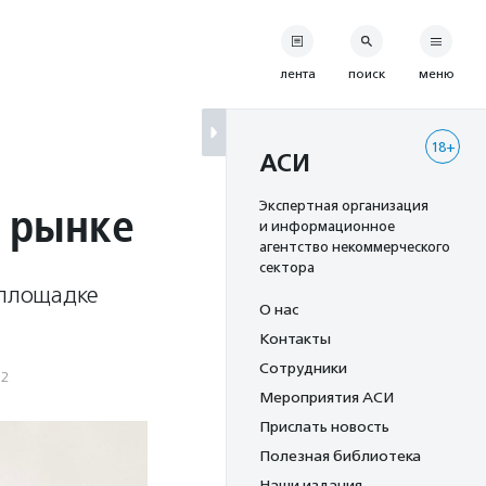
лента
поиск
меню
18+
АСИ
 рынке
Экспертная организация
и информационное
агентство некоммерческого
сектора
 площадке
О нас
Контакты
Сотрудники
22
Мероприятия АСИ
Прислать новость
Полезная библиотека
Наши издания