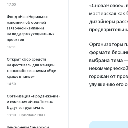
17:00
«СноваНовое», 
мастерская как 
Фонд «Наш Норильск»
дизайнеры расс
напомнил об осенней
заявочной кампании
предварительны
на поддержку социальных
проектов
Организаторы пл
16:31
формате блошино
Открыт сбор средств
выбрана тема —
на фестиваль для женщин
некоммерческой
с онкозаболеваниями «Еще
горожан от про
краше в танце»
улучшению его о
14:50
Организация «Продвижение»
и компания «Инва-Титан»
будут сотрудничать
13:30
·
Прислано НКО
Пенсионеры Самарской