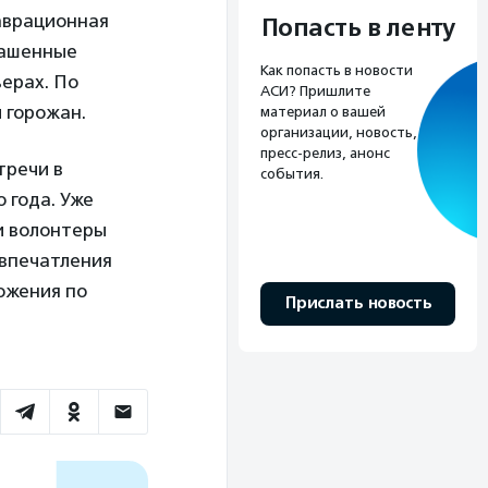
аврационная
Попасть в ленту
лашенные
Как попасть в новости
ерах. По
АСИ? Пришлите
 горожан.
материал о вашей
организации, новость,
пресс-релиз, анонс
тречи в
события.
 года. Уже
и волонтеры
 впечатления
ожения по
Прислать новость