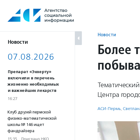
Перейти
к
содержанию
Новости
Новости
Более 
07.08.2026
побыва
Препарат «Энхерту»
включили в перечень
Тематический
жизненно необходимых
и важнейших лекарств
Центра городс
16:27
АСИ-Пермь
,
Светлан
Клуб друзей пермской
физико-математической
школы № 146 ищет
фандрайзера
15:35
·
Прислано НКО