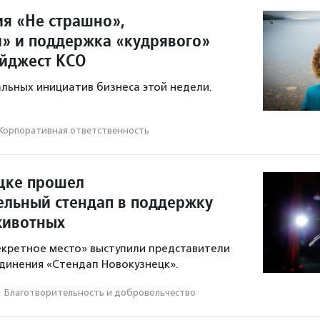
я «Не страшно»,
» и поддержка «кудрявого»
йджест КСО
льных инициатив бизнеса этой недели.
Корпоративная ответственность
цке прошел
ельный стендап в поддержку
животных
екретное место» выступили представители
динения «Стендап Новокузнецк».
·
Благотвори­тель­ность и доброволь­чест­во