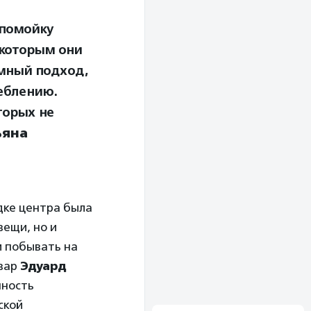
 помойку
 которым они
умный подход,
еблению.
торых не
ьяна
дке центра была
вещи, но и
и побывать на
квар
Эдуард
нность
ской