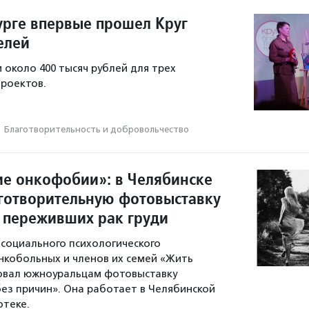
урге впервые прошел Круг
елей
 около 400 тысяч рублей для трех
роектов.
·
Благотвори­тель­ность и доброволь­чест­во
е онкофобии»: в Челябинске
готворительную фотовыставку
 переживших рак груди
 социального психологического
кобольных и членов их семей «Жить
овал южноуральцам фотовыставку
ез причин». Она работает в Челябинской
отеке.