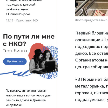
подходы к детской
реабилитации
в Новосибирске
Фото предоставлено
13:15
·
Прислано НКО
Первый блошины
организации «Це
подходящих под
декор. Все остал
Организаторы на
центра собирал
«В Перми нет бл
металлорынка, г
Патриаршая гуманитарная
горожан, пытающ
миссия ищет волонтеров для
подразумевает 
ремонта домов в Донецке
и Горловке