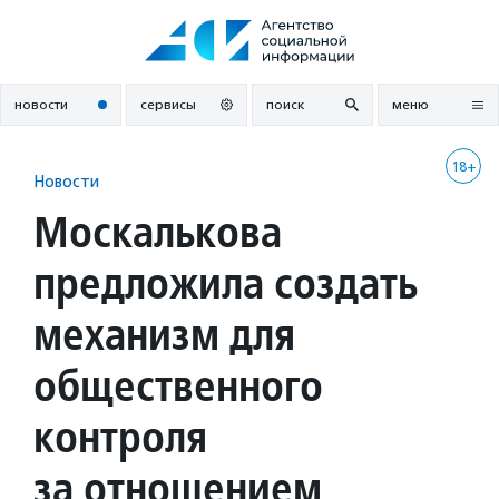
Перейти
к
содержанию
новости
сервисы
поиск
меню
18+
Новости
Москалькова
предложила создать
механизм для
общественного
контроля
за отношением