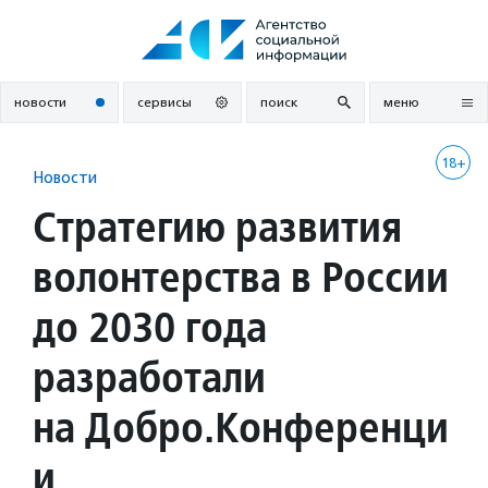
Перейти
к
содержанию
новости
сервисы
поиск
меню
18+
Новости
Стратегию развития
волонтерства в России
до 2030 года
разработали
на Добро.Конференци
и