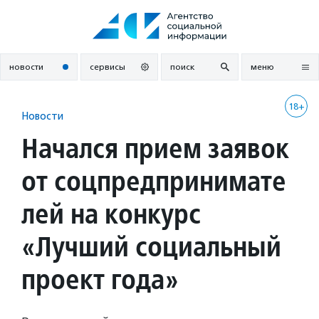
Перейти
к
содержанию
новости
сервисы
поиск
меню
18+
Новости
Начался прием заявок
от соцпредпринимате
лей на конкурс
«Лучший социальный
проект года»