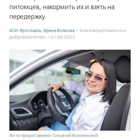
питомцев, накормить их и взять на
передержку.
АСИ-Ярославль
,
Ирина Волкова
·
Благотвори­тель­ность и
доброволь­чест­во
·
21.09.2022
Фото предоставлено Татьяной Коломенской