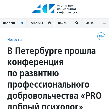
Перейти
к
содержанию
новости
сервисы
поиск
меню
18+
Новости
В Петербурге прошла
конференция
по развитию
профессионального
добровольчества «PRO
добрый психолог»