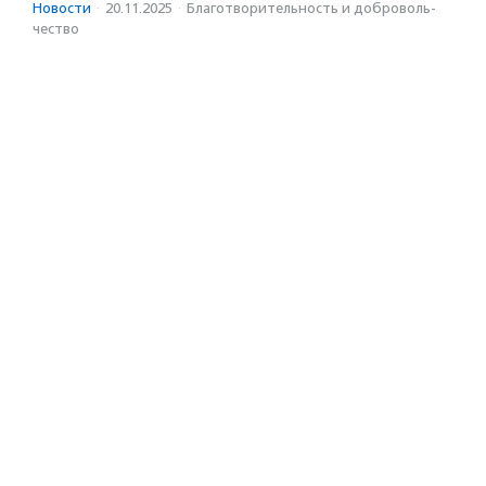
Новости
·
20.11.2025
·
Благотвори­тель­ность и доброволь­
чест­во