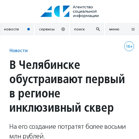
Перейти
к
содержанию
новости
сервисы
поиск
меню
18+
Новости
В Челябинске
обустраивают первый
в регионе
инклюзивный сквер
На его создание потратят более восьми
млн рублей.