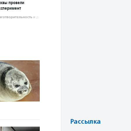
сквы провели
ксперимент
аготвори­тель­ность и доброволь­чест­во
Рассылка