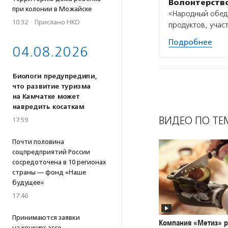
Волонтерств
при колонии в Можайске
«Народный обед»
10:32
·
Прислано НКО
продуктов, учас
Подробнее
04.08.2026
Биологи предупредили,
что развитие туризма
на Камчатке может
навредить косаткам
ВИДЕО ПО ТЕ
17:59
Почти половина
соцпредприятий России
сосредоточена в 10 регионах
страны — фонд «Наше
будущее»
17:46
Принимаются заявки
Компания «Метиз» р
на конкурс эссе