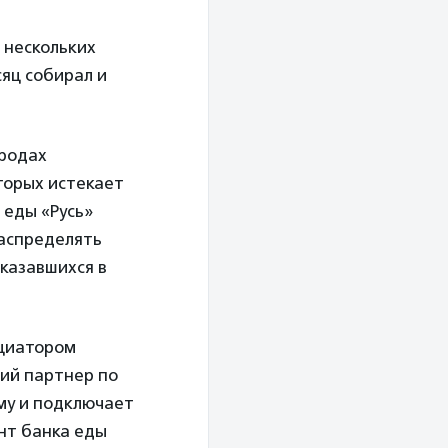
 нескольких
яц собирал и
ородах
торых истекает
 еды «Русь»
распределять
казавшихся в
ициатором
ний партнер по
му и подключает
нт банка еды