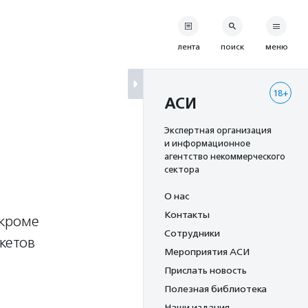
лента
поиск
меню
18+
АСИ
Экспертная организация
и информационное
агентство некоммерческого
сектора
О нас
Контакты
 кроме
Сотрудники
кетов
Мероприятия АСИ
Прислать новость
Полезная библиотека
Наши издания