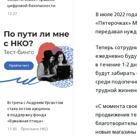
цифровой безопасности
13:27
В июле 2022 год
«Пятерочках» Мо
передавал нужд
Теперь сотрудни
ежедневно буду
в течение 1-2 д
будут забирать 
среди подопечны
трудной жизнен
Встреча с Андреем Ургантом
«С момента свое
стала лотом аукциона
продвижения тех
в поддержку фонда
«Бумажная птица»
благотворитель
11:45
·
Прислано НКО
новые магазины