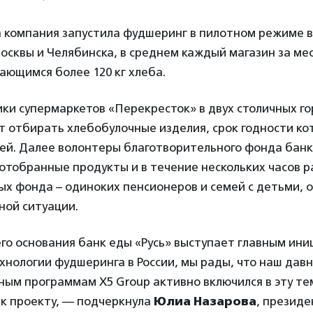
а компания запустила фудшеринг в пилотном режиме в
сквы и Челябинска, в среднем каждый магазин за мес
ающимся более 120 кг хлеба.
ки супермаркетов «Перекресток» в двух столичных г
т отбирать хлебобулочные изделия, срок годности ко
ней. Далее волонтеры благотворительного фонда банк
отобранные продукты и в течение нескольких часов 
х фонда – одиноких пенсионеров и семей с детьми, о
ной ситуации.
го основания банк еды «Русь» выступает главным ин
нологии фудшеринга в России, мы рады, что наш дав
ным программам X5 Group активно включился в эту те
 к проекту, — подчеркнула
Юлиа Назарова
, президе