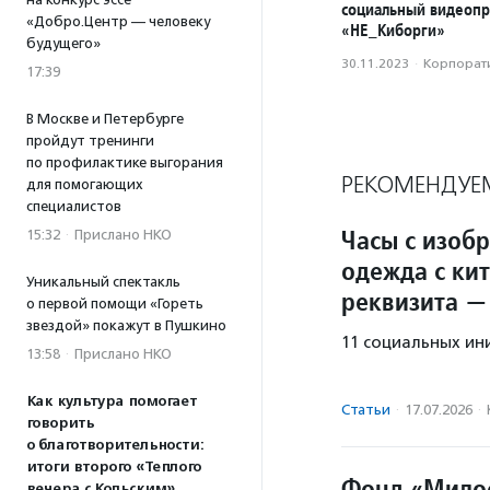
социальный видеопр
«Добро.Центр — человеку
«НЕ_Киборги»
будущего»
30.11.2023
·
Корпорати
17:39
В Москве и Петербурге
пройдут тренинги
по профилактике выгорания
РЕКОМЕНДУЕ
для помогающих
специалистов
Часы с изоб
15:32
·
Прислано НКО
одежда с ки
Уникальный спектакль
реквизита —
о первой помощи «Гореть
звездой» покажут в Пушкино
11 социальных ин
13:58
·
Прислано НКО
Как культура помогает
Статьи
·
17.07.2026
·
говорить
о благотворительности:
итоги второго «Теплого
Фонд «Милос
вечера с Кольским»