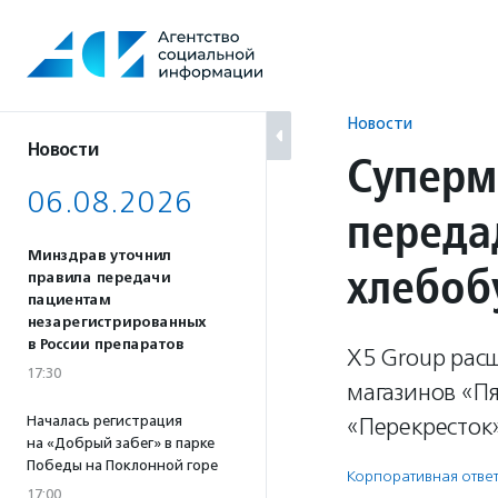
Перейти
к
содержанию
Новости
Новости
Суперм
06.08.2026
переда
Минздрав уточнил
хлебоб
правила передачи
пациентам
незарегистрированных
в России препаратов
X5 Group рас
17:30
магазинов «Пя
Началась регистрация
«Перекресток»
на «Добрый забег» в парке
Победы на Поклонной горе
Корпоративная ответ
17:00