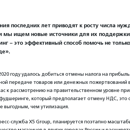
ния последних лет приводят к росту числа ну
и мы ищем новые источники для их поддержки
нг – это эффективный способ помочь не только
де».
 2020 году удалось добиться отмены налога на прибыль
ной передаче товаров или денежных пожертвований 
час к рассмотрению на правительственном уровне пр
 фудшеринге, который предполагает отмену НДС, это 
е выгодным, чем утилизация.
есс-служба X5 Group, планируется поэтапно масштаб
чество магазинов в других городах России и расширят