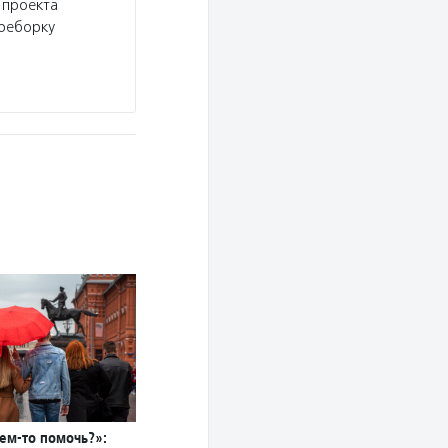
 проекта
ереборку
чем-то помочь?»: