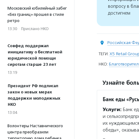
вопросу в бла
Московский юбилейный забег
достигнем
«Без границ» прошел в стиле
ретро
13:30
·
Прислано НКО
Российская Фе
Совфед поддержал
инициативу о бесплатной
ТЕГИ:
X5 Retail Grou
юридической помощи
НКО:
Благотворител
сиротам старше 23 лет
13:19
Узнайте боль
Президент РФ подписал
закон о новых мерах
Банк еды «Рус
поддержки молодежных
НКО
Услуги:
Банк ед
13:04
и сельхозпредпр
их нуждающимся
Волонтеры Наставнического
обеды», оказыв
центра преобразили
территорию дома ребенка