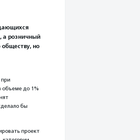
ждающихся
, а розничный
 обществу, но
 при
в объеме до 1%
инят
сделало бы
ировать проект
ь категории