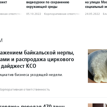
оект
видеоуроки по сохранению
на улицах Мо
окружающей среды
социальный э
вная ответственность
05.10.2022
·
Корпоративная ответственность
24.05.2022
·
Бл
М
ражением байкальской нерпы,
тами и распродажа циркового
 дайджест КСО
ициатив бизнеса уходящей недели.
Корпоративная ответственность
ердие» передал 470 тонн