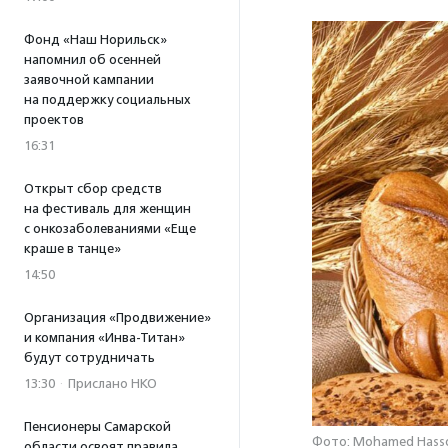
Фонд «Наш Норильск»
напомнил об осенней
заявочной кампании
на поддержку социальных
проектов
16:31
Открыт сбор средств
на фестиваль для женщин
с онкозаболеваниями «Еще
краше в танце»
14:50
Организация «Продвижение»
и компания «Инва-Титан»
будут сотрудничать
13:30
·
Прислано НКО
Пенсионеры Самарской
Фото: Mohamed Hasso
области освоят правила