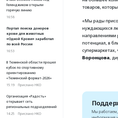
Геленджиком открыли
товаров, которы
горячую линию
16:58
«Мы рады присое
нуждающихся лю
Портал поиска доноров
крови для животных
направлениями р
«Одной Крови» заработал
потенциал, в б
по всей России
супермаркетах,
16:53
Воронцова
, д
В Тюменской области прошел
кубок по спортивному
ориентированию
«Тюменский формат-2026»
15:19
·
Прислано НКО
Организация «Радость»
Поддерж
открывает сеть
региональных подразделений
Мы работаем, 
14:25
·
Прислано НКО
информация и