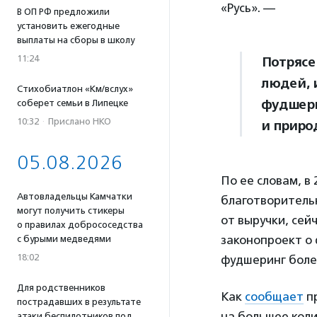
«Русь». —
В ОП РФ предложили
установить ежегодные
выплаты на сборы в школу
11:24
Потрясе
людей, 
Стихобиатлон «Км/вслух»
фудшери
соберет семьи в Липецке
10:32
·
Прислано НКО
и приро
05.08.2026
По ее словам, в
Автовладельцы Камчатки
благотворитель
могут получить стикеры
от выручки, сей
о правилах добрососедства
законопроект о
с бурыми медведями
18:02
фудшеринг боле
Для родственников
Как
сообщает
пр
пострадавших в результате
на большее коли
атаки беспилотников под