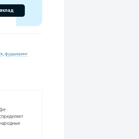
 вклад
я
,
фудшеринг
афе
спределяет
«народные