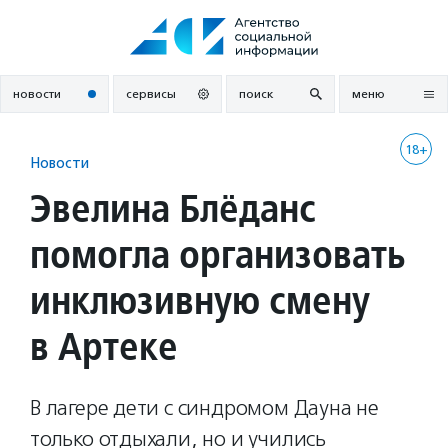
Перейти
к
содержанию
новости
сервисы
поиск
меню
18+
Новости
Эвелина Блёданс
помогла организовать
инклюзивную смену
в Артеке
В лагере дети с синдромом Дауна не
только отдыхали, но и учились