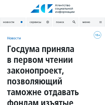
Перейти
к
содержанию
новости
сервисы
поиск
меню
18+
Новости
Госдума приняла
в первом чтении
законопроект,
позволяющий
таможне отдавать
фондам изъятые