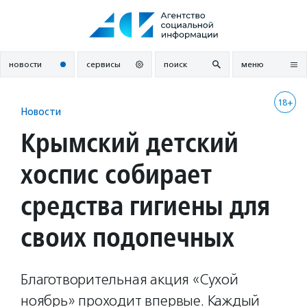
Перейти
к
содержанию
новости
сервисы
поиск
меню
18+
Новости
Крымский детский
хоспис собирает
средства гигиены для
своих подопечных
Благотворительная акция «Сухой
ноябрь» проходит впервые. Каждый