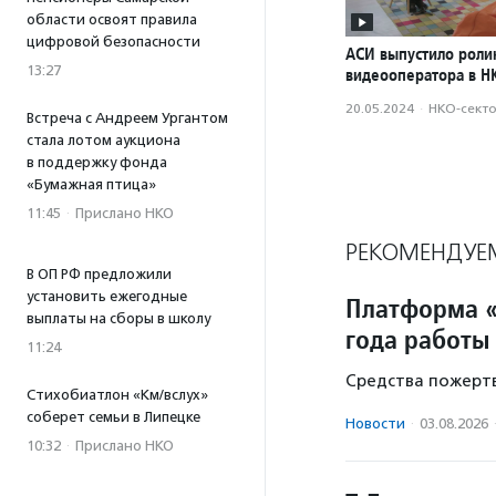
области освоят правила
цифровой безопасности
АСИ выпустило роли
13:27
видеооператора в Н
20.05.2024
·
НКО-сект
Встреча с Андреем Ургантом
стала лотом аукциона
в поддержку фонда
«Бумажная птица»
11:45
·
Прислано НКО
РЕКОМЕНДУЕ
В ОП РФ предложили
установить ежегодные
Платформа «
выплаты на сборы в школу
года работы
11:24
Средства пожертв
Стихобиатлон «Км/вслух»
соберет семьи в Липецке
Новости
·
03.08.2026
10:32
·
Прислано НКО