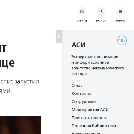
лента
поиск
меню
18+
ит
АСИ
ице
Экспертная организация
и информационное
агентство некоммерческого
сектора
спис запустил
О нас
ями.
Контакты
Сотрудники
Мероприятия АСИ
Прислать новость
Полезная библиотека
Наши издания