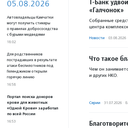
Т-Банк удво
05.08.2026
«Галчонок»
Автовладельцы Камчатки
Собранные средст
могут получить стикеры
центра комплекс
о правилах добрососедства
с бурыми медведями
Новости
·
03.08.2026
18:02
Для родственников
Что такое б
пострадавших в результате
атаки беспилотников под
Чем он занимаетс
Геленджиком открыли
и других НКО.
горячую линию
16:58
Портал поиска доноров
крови для животных
Серии
·
31.07.2026
·
Б
«Одной Крови» заработал
по всей России
Благотворит
16:53