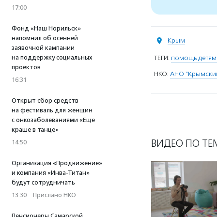
17:00
Фонд «Наш Норильск»
напомнил об осенней
Крым
заявочной кампании
на поддержку социальных
ТЕГИ:
помощь детям
проектов
НКО:
АНО "Крымский
16:31
Открыт сбор средств
на фестиваль для женщин
с онкозаболеваниями «Еще
краше в танце»
ВИДЕО ПО ТЕ
14:50
Организация «Продвижение»
и компания «Инва-Титан»
будут сотрудничать
13:30
·
Прислано НКО
Пенсионеры Самарской