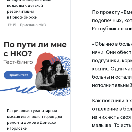
подходы к детской
реабилитации
По проекту «Вме
в Новосибирске
подопечных, ко
13:15
·
Прислано НКО
Республиканской
«Обычно в боль
няни. Они обесп
подгузники, кор
хоспис. Один ча
больны и остали
исполнительный
Как пояснили в 
отделение в бол
Патриаршая гуманитарная
из них есть своя
миссия ищет волонтеров для
ремонта домов в Донецке
малыша. То есть
и Горловке