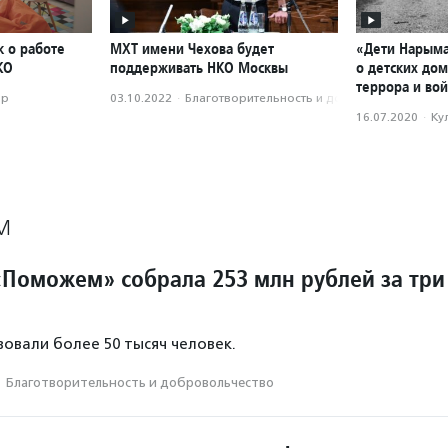
к о работе
МХТ имени Чехова будет
«Дети Нарым
КО
поддерживать НКО Москвы
о детских до
террора и во
ор
03.10.2022
·
Благотвори­тель­ность и доброволь­чест­во
16.07.2020
·
Ку
М
Поможем» собрала 253 млн рублей за три
овали более 50 тысяч человек.
·
Благотвори­тель­ность и доброволь­чест­во