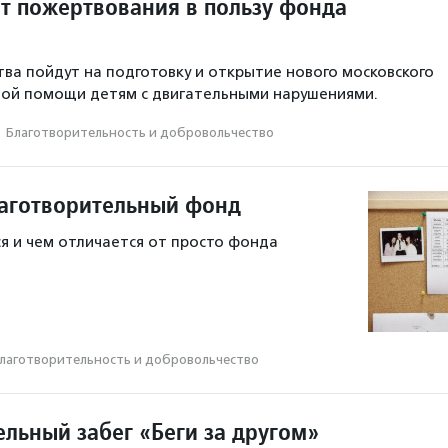
ит пожертвования в пользу фонда
ва пойдут на подготовку и открытие нового московского
ной помощи детям с двигательными нарушениями.
·
Благотвори­тель­ность и доброволь­чест­во
лаготворительный фонд
я и чем отличается от просто фонда
лаготвори­тель­ность и доброволь­чест­во
ельный забег «Беги за другом»