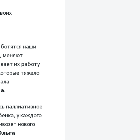
своих
аботятся наши
д, меняют
ивает их работу
 которые тяжело
зала
ва
.
ось паллиативное
бенка, у каждого
ривозят нового
Ольга