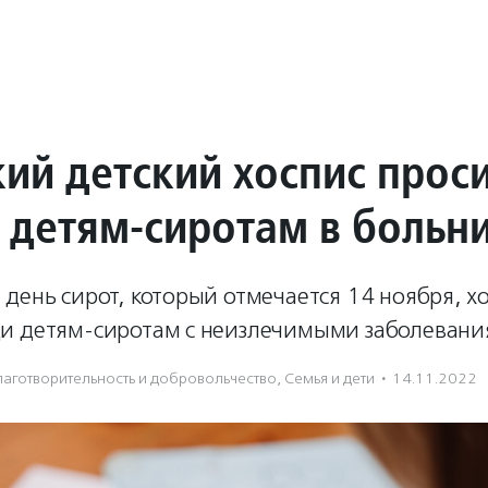
ий детский хоспис прос
 детям-сиротам в больн
день сирот, который отмечается 14 ноября, хо
и детям-сиротам с неизлечимыми заболевани
лаготвори­тель­ность и доброволь­чест­во
,
Семья и дети
·
14.11.2022