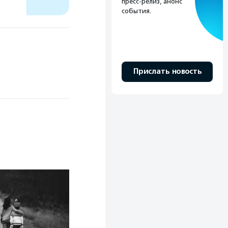
пресс-релиз, анонс
события.
Прислать новость