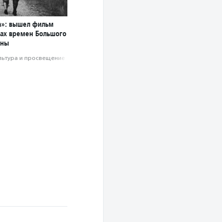
а»: вышел фильм
мах времен Большого
йны
льтура и просвещение