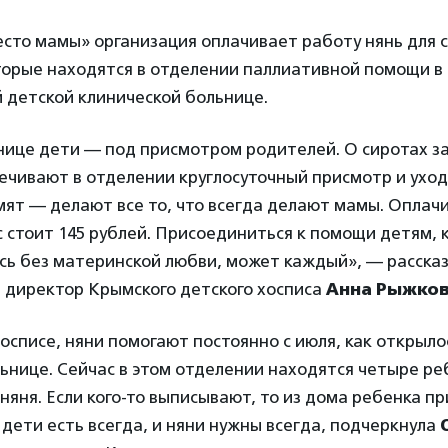
сто мамы» организация оплачивает работу нянь для 
торые находятся в отделении паллиативной помощи в
 детской клинической больнице.
нице дети — под присмотром родителей. О сиротах з
ечивают в отделении круглосуточный присмотр и ухо
мят — делают все то, что всегда делают мамы. Оплач
с стоит 145 рублей. Присоединиться к помощи детям,
сь без материнской любви, может каждый», — расска
 директор Крымского детского хосписа
Анна Рыжко
хосписе, няни помогают постоянно с июля, как открыл
ьнице. Сейчас в этом отделении находятся четыре ре
 няня. Если кого-то выписывают, то из дома ребенка п
 дети есть всегда, и няни нужны всегда, подчеркнула