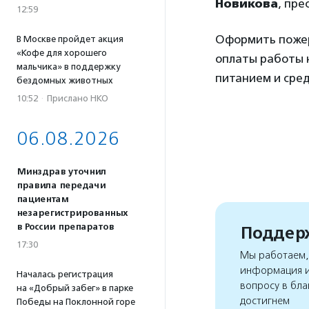
Новикова
, пре
12:59
Оформить поже
В Москве пройдет акция
«Кофе для хорошего
оплаты работы 
мальчика» в поддержку
питанием и сред
бездомных животных
10:52
·
Прислано НКО
06.08.2026
Минздрав уточнил
правила передачи
пациентам
незарегистрированных
в России препаратов
Поддерж
17:30
Мы работаем, 
информация и
Началась регистрация
вопросу в бла
на «Добрый забег» в парке
достигнем
Победы на Поклонной горе