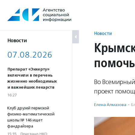
Перейти
к
содержанию
Новости
Новости
Крымск
07.08.2026
помочь
Препарат «Энхерту»
включили в перечень
Во Всемирный 
жизненно необходимых
и важнейших лекарств
проект помощ
16:27
Елена Алмазова
·
Б
Клуб друзей пермской
физико-математической
школы № 146 ищет
фандрайзера
15:35
·
Прислано НКО