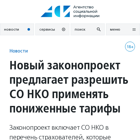
Перейти
к
содержанию
новости
сервисы
поиск
меню
18+
Новости
Новый законопроект
предлагает разрешить
СО НКО применять
пониженные тарифы
Законопроект включает СО НКО в
перечень страхователей, которые