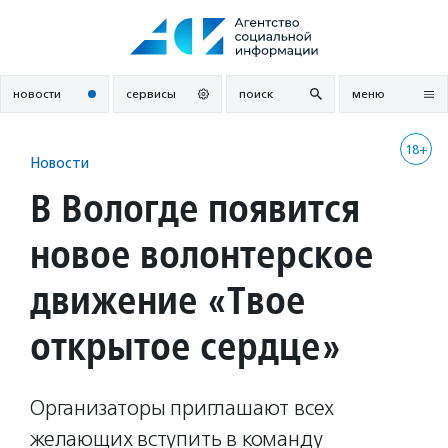
Перейти
к
содержанию
новости
сервисы
поиск
меню
18+
Новости
В Вологде появится
новое волонтерское
движение «Твое
открытое сердце»
Организаторы приглашают всех
желающих вступить в команду