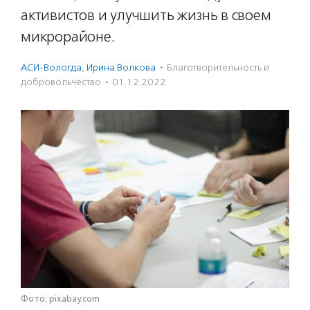
активистов и улучшить жизнь в своем
микрорайоне.
АСИ-Вологда
,
Ирина Волкова
·
Благотвори­тель­ность и
доброволь­чест­во
·
01.12.2022
Фото: pixabay.com