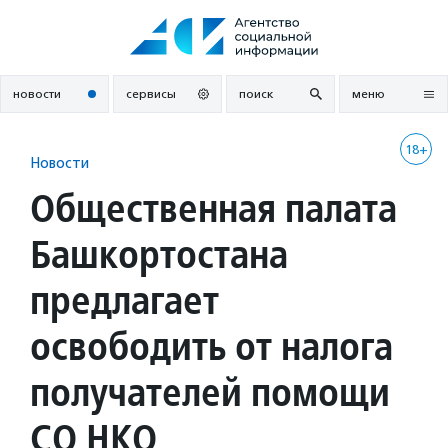
Перейти
к
содержанию
новости
сервисы
поиск
меню
18+
Новости
Общественная палата
Башкортостана
предлагает
освободить от налога
получателей помощи
СО НКО