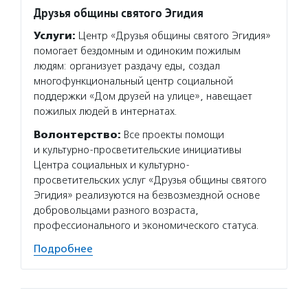
Друзья общины святого Эгидия
Все в
Услуги:
Центр «Друзья общины святого Эгидия»
Услуг
помогает бездомным и одиноким пожилым
систем
людям: организует раздачу еды, создал
органи
многофункциональный центр социальной
дискус
поддержки «Дом друзей на улице», навещает
обмена
пожилых людей в интернатах.
социал
прозра
Волонтерство:
Все проекты помощи
и культурно-просветительские инициативы
Подро
Центра социальных и культурно-
просветительских услуг «Друзья общины святого
Эгидия» реализуются на безвозмездной основе
добровольцами разного возраста,
профессионального и экономического статуса.
Подробнее