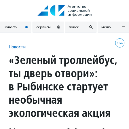
Перейти
к
содержанию
новости
сервисы
поиск
меню
18+
Новости
«Зеленый троллейбус,
ты дверь отвори»:
в Рыбинске стартует
необычная
экологическая акция