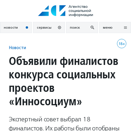
Перейти
к
содержанию
новости
сервисы
поиск
меню
18+
Новости
Объявили финалистов
конкурса социальных
проектов
«Инносоциум»
Экспертный совет выбрал 18
финалистов. Их работы были отобраны