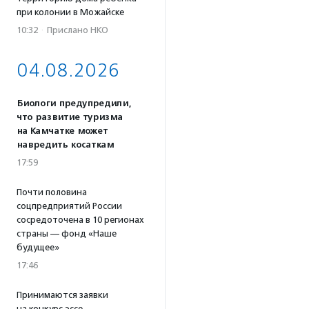
при колонии в Можайске
10:32
·
Прислано НКО
04.08.2026
Биологи предупредили,
что развитие туризма
на Камчатке может
навредить косаткам
17:59
Почти половина
соцпредприятий России
сосредоточена в 10 регионах
страны — фонд «Наше
будущее»
17:46
Принимаются заявки
на конкурс эссе