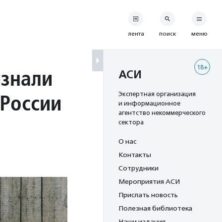
лента
поиск
меню
18+
изнали
АСИ
 России
Экспертная организация
и информационное
агентство некоммерческого
сектора
О нас
Контакты
Сотрудники
Мероприятия АСИ
Прислать новость
Полезная библиотека
Наши издания