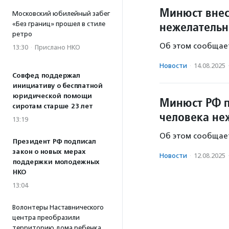
Минюст внес
Московский юбилейный забег
нежелательн
«Без границ» прошел в стиле
ретро
Об этом сообщает
13:30
·
Прислано НКО
Новости
·
14.08.2025
Совфед поддержал
инициативу о бесплатной
юридической помощи
Минюст РФ п
сиротам старше 23 лет
человека не
13:19
Об этом сообщает
Президент РФ подписал
закон о новых мерах
Новости
·
12.08.2025
поддержки молодежных
НКО
13:04
Волонтеры Наставнического
центра преобразили
территорию дома ребенка