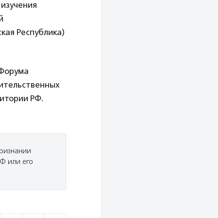
 изучения
й
кая Республика)
«Форума
вительственных
итории РФ.
признании
Ф или его