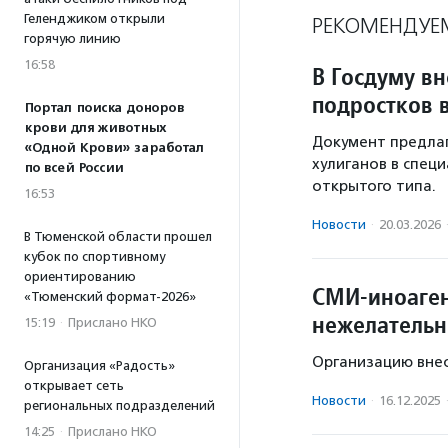
Геленджиком открыли
РЕКОМЕНДУЕ
горячую линию
16:58
В Госдуму вн
подростков 
Портал поиска доноров
крови для животных
Документ предлаг
«Одной Крови» заработал
хулиганов в спец
по всей России
открытого типа.
16:53
Новости
·
20.03.2026
В Тюменской области прошел
кубок по спортивному
ориентированию
СМИ-иноагент
«Тюменский формат-2026»
нежелательн
15:19
·
Прислано НКО
Организацию внес
Организация «Радость»
открывает сеть
Новости
·
16.12.2025
региональных подразделений
14:25
·
Прислано НКО