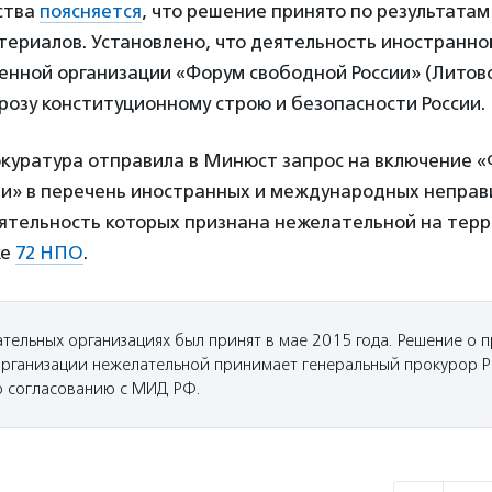
ства
поясняется
, что решение принято по результатам
териалов. Установлено, что деятельность иностранно
енной организации «Форум свободной России» (Литовс
розу конституционному строю и безопасности России.
окуратура отправила в Минюст запрос на включение 
ии» в перечень иностранных и международных непра
еятельность которых признана нежелательной на терр
же
72 НПО
.
ательных организациях был принят в мае 2015 года. Решение о 
организации нежелательной принимает генеральный прокурор Р
о согласованию с МИД РФ.