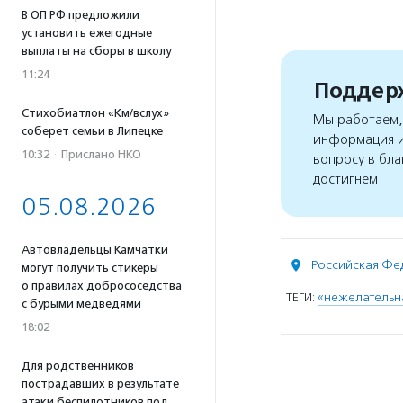
В ОП РФ предложили
установить ежегодные
выплаты на сборы в школу
11:24
Поддерж
Стихобиатлон «Км/вслух»
Мы работаем, 
соберет семьи в Липецке
информация и
10:32
·
Прислано НКО
вопросу в бла
достигнем
05.08.2026
Автовладельцы Камчатки
Российская Фе
могут получить стикеры
о правилах добрососедства
ТЕГИ:
«нежелательна
с бурыми медведями
18:02
Для родственников
пострадавших в результате
атаки беспилотников под