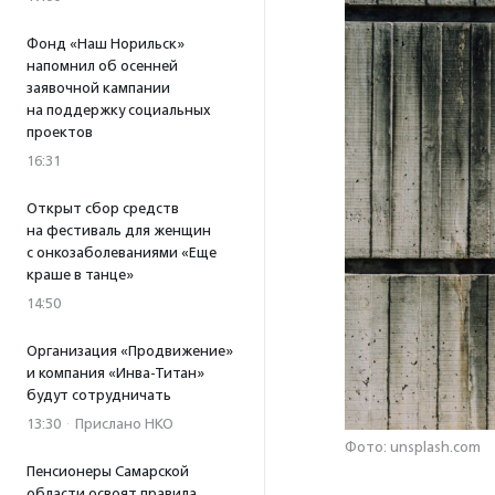
Фонд «Наш Норильск»
напомнил об осенней
заявочной кампании
на поддержку социальных
проектов
16:31
Открыт сбор средств
на фестиваль для женщин
с онкозаболеваниями «Еще
краше в танце»
14:50
Организация «Продвижение»
и компания «Инва-Титан»
будут сотрудничать
13:30
·
Прислано НКО
Фото: unsplash.com
Пенсионеры Самарской
области освоят правила