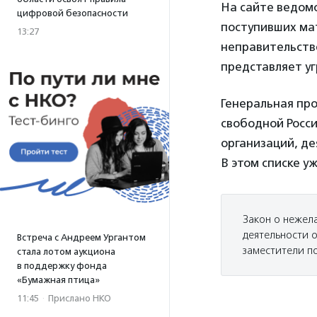
На сайте ведом
цифровой безопасности
поступивших ма
13:27
неправительств
представляет уг
Генеральная пр
свободной Росс
организаций, д
В этом списке у
Закон о нежел
деятельности 
Встреча с Андреем Ургантом
заместители п
стала лотом аукциона
в поддержку фонда
«Бумажная птица»
11:45
·
Прислано НКО