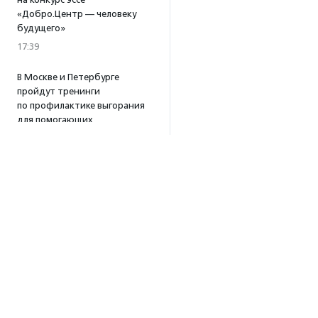
«Добро.Центр — человеку
будущего»
17:39
В Москве и Петербурге
пройдут тренинги
по профилактике выгорания
для помогающих
специалистов
15:32
·
Прислано НКО
Уникальный спектакль
о первой помощи «Гореть
звездой» покажут в Пушкино
13:58
·
Прислано НКО
Как культура помогает
говорить
о благотворительности:
итоги второго «Теплого
вечера с Кольским»