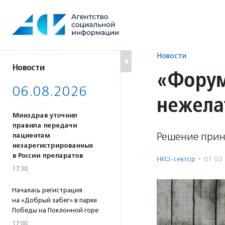
Перейти
к
содержанию
Новости
Новости
«Форум
06.08.2026
нежела
Минздрав уточнил
правила передачи
Решение прин
пациентам
незарегистрированных
в России препаратов
НКО-сектор
·
01.02
17:30
Началась регистрация
на «Добрый забег» в парке
Победы на Поклонной горе
17:00