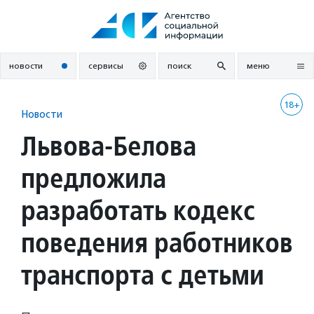
Перейти
к
содержанию
новости
сервисы
поиск
меню
18+
Новости
Львова-Белова
предложила
разработать кодекс
поведения работников
транспорта с детьми