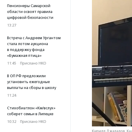
Пенсионеры Самарской
области освоят правила
цифровой безопасности
13:27
Встреча с Андреем Ургантом
стала лотом аукциона
в поддержку фонда
«Бумажная птица»
11:45
·
Прислано НКО
В ОП РФ предложили
установить ежегодные
выплаты на сборы в школу
11:24
Стихобиатлон «Км/вслух»
соберет семьи в Липецке
10:32
·
Прислано НКО
Кирилл Джалалов. Ка