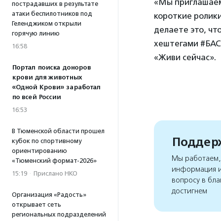
«Мы приглашаем
пострадавших в результате
атаки беспилотников под
короткие ролики
Геленджиком открыли
делаете это, чт
горячую линию
хештегами #БАС
16:58
«Живи сейчас».
Портал поиска доноров
крови для животных
«Одной Крови» заработал
по всей России
16:53
В Тюменской области прошел
Поддерж
кубок по спортивному
ориентированию
Мы работаем, 
«Тюменский формат-2026»
информация и
15:19
·
Прислано НКО
вопросу в бла
достигнем
Организация «Радость»
открывает сеть
региональных подразделений