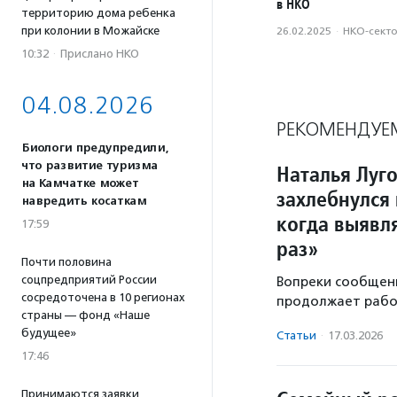
в НКО
территорию дома ребенка
при колонии в Можайске
26.02.2025
·
НКО-сект
10:32
·
Прислано НКО
04.08.2026
РЕКОМЕНДУЕ
Биологи предупредили,
что развитие туризма
Наталья Луг
на Камчатке может
захлебнулся 
навредить косаткам
когда выявл
17:59
раз»
Почти половина
соцпредприятий России
Вопреки сообщени
сосредоточена в 10 регионах
продолжает рабо
страны — фонд «Наше
будущее»
Статьи
·
17.03.2026
17:46
Принимаются заявки