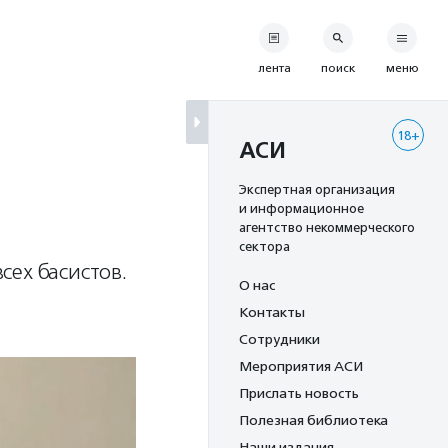
лента
поиск
меню
18+
АСИ
Экспертная организация
и информационное
агентство некоммерческого
сектора
сех басистов.
О нас
Контакты
Сотрудники
Мероприятия АСИ
Прислать новость
Полезная библиотека
Наши издания