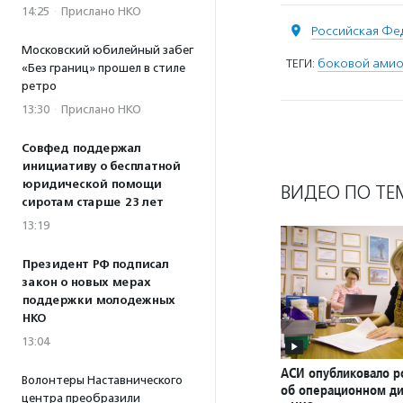
14:25
·
Прислано НКО
Российская Фе
Московский юбилейный забег
ТЕГИ:
боковой амио
«Без границ» прошел в стиле
ретро
13:30
·
Прислано НКО
Совфед поддержал
инициативу о бесплатной
юридической помощи
ВИДЕО ПО ТЕ
сиротам старше 23 лет
13:19
Президент РФ подписал
закон о новых мерах
поддержки молодежных
НКО
13:04
АСИ опубликовало р
Волонтеры Наставнического
об операционном д
центра преобразили