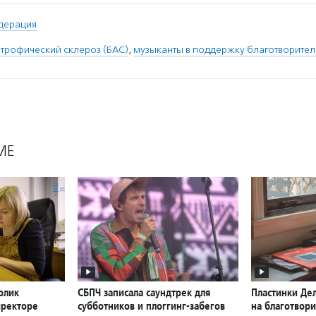
дерация
трофический склероз (БАС)
,
музыканты в поддержку благотворител
МЕ
олик
СБПЧ записала саундтрек для
Пластинки Де
иректоре
субботников и плоггинг-забегов
на благотвор