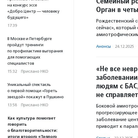
Семейный ро
на конкурс эссе
Орган в чет
«Добро.Центр — человеку
будущего»
Рождественский 
17:39
сейчас», который
амиотрофическим 
В Москве и Петербурге
пройдут тренинги
Анонсы
·
24.12.2025
·
по профилактике выгорания
для помогающих
специалистов
«Не все нев
15:32
·
Прислано НКО
заболевании
людям с БАС,
Уникальный спектакль
о первой помощи «Гореть
не справляет
звездой» покажут в Пушкино
13:58
·
Прислано НКО
Боковой амиотроф
прогрессирующее
Как культура помогает
заболевание цент
говорить
приводит к парал
о благотворительности:
итоги второго «Теплого