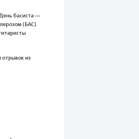
 День басиста —
лерозом (БАС)
-гитаристы
л отрывок из