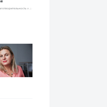
ей
аготвори­тель­ность и доброволь­чест­во