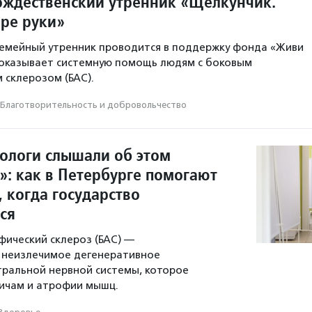
ждественский утренник «Щелкунчик.
ыре руки»
семейный утренник проводится в поддержку фонда «Живи
 оказывает системную помощь людям с боковым
склерозом (БАС).
Благотвори­тель­ность и доброволь­чест­во
рологи слышали об этом
»: как в Петербурге помогают
 когда государство
ся
ический склероз (БАС) —
 неизлечимое дегенеративное
ральной нервной системы, которое
ичам и атрофии мышц.