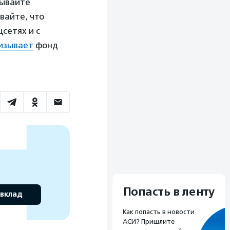
сывайте
вайте, что
сетях и с
изывает
фонд
Попасть в ленту
 вклад
Как попасть в новости
АСИ? Пришлите