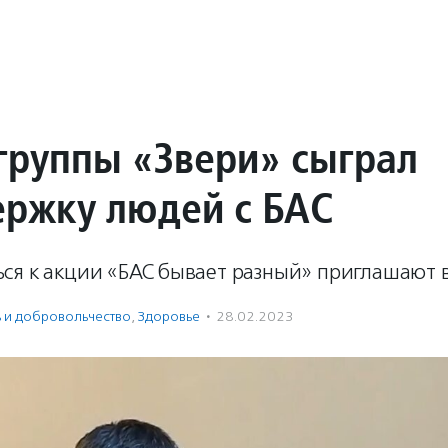
 группы «Звери» сыграл
ержку людей с БАС
я к акции «БАС бывает разный» приглашают в
ь и доброволь­чест­во
,
Здоровье
·
28.02.2023