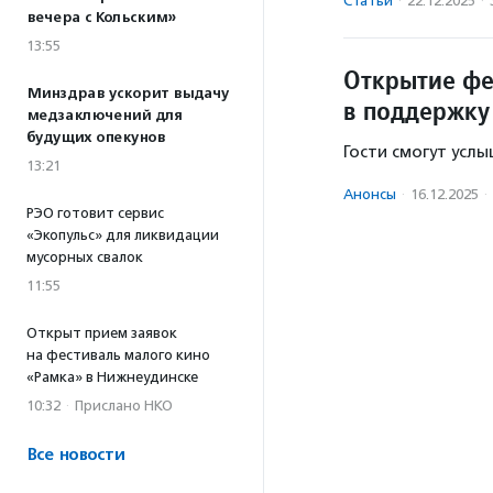
Статьи
·
22.12.2025
·
вечера с Кольским»
13:55
Открытие фе
Минздрав ускорит выдачу
в поддержку
медзаключений для
будущих опекунов
Гости смогут усл
13:21
Анонсы
·
16.12.2025
·
РЭО готовит сервис
«Экопульс» для ликвидации
мусорных свалок
11:55
Открыт прием заявок
на фестиваль малого кино
«Рамка» в Нижнеудинске
10:32
·
Прислано НКО
Все новости