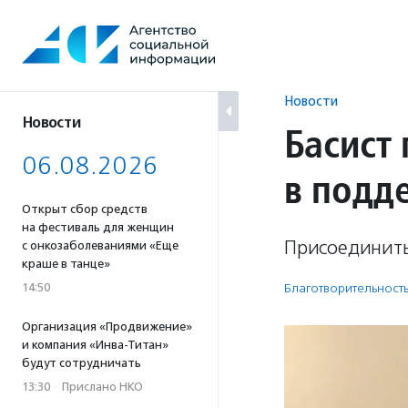
Перейти
к
содержанию
Новости
Новости
Басист
06.08.2026
в подд
Открыт сбор средств
на фестиваль для женщин
Присоединитьс
с онкозаболеваниями «Еще
краше в танце»
14:50
Благотвори­тель­ност
Организация «Продвижение»
и компания «Инва-Титан»
будут сотрудничать
13:30
·
Прислано НКО