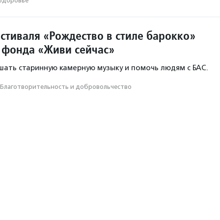
Здоровье
стиваля «Рождество в стиле барокко»
 фонда «Живи сейчас»
ышать старинную камерную музыку и помочь людям с БАС.
Благотвори­тель­ность и доброволь­чест­во