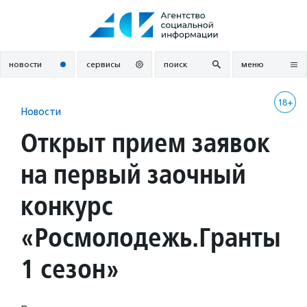
Перейти
к
содержанию
новости
сервисы
поиск
меню
18+
Новости
Открыт прием заявок
на первый заочный
конкурс
«Росмолодежь.Гранты
1 сезон»