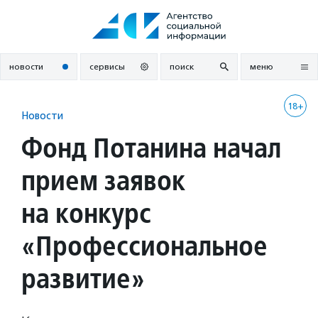
Перейти
к
содержанию
новости
сервисы
поиск
меню
18+
Новости
Фонд Потанина начал
прием заявок
на конкурс
«Профессиональное
развитие»