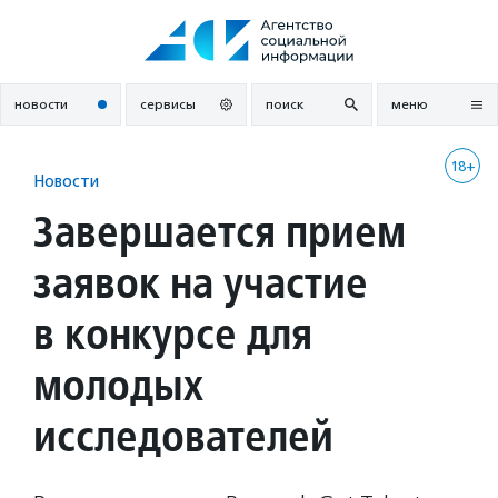
Перейти
к
содержанию
новости
сервисы
поиск
меню
18+
Новости
Завершается прием
заявок на участие
в конкурсе для
молодых
исследователей