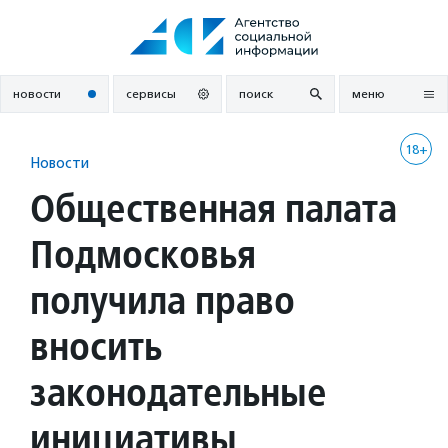
Перейти
к
содержанию
новости
сервисы
поиск
меню
18+
Новости
Общественная палата
Подмосковья
получила право
вносить
законодательные
инициативы