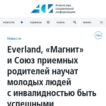
Перейти
к
содержанию
новости
сервисы
поиск
меню
18+
Новости
Everland, «Магнит»
и Союз приемных
родителей научат
молодых людей
с инвалидностью быть
успешными