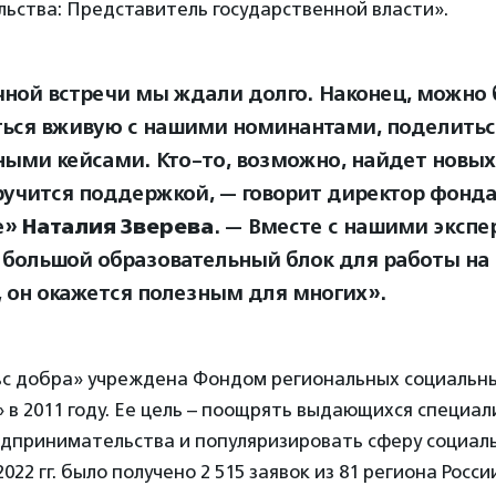
ьства: Представитель государственной власти».
чной встречи мы ждали долго. Наконец, можно 
ься вживую с нашими номинантами, поделитьс
ными кейсами. Кто-то, возможно, найдет новых
ручится поддержкой, — говорит директор фонд
е»
Наталия Зверева
. — Вместе с нашими эксп
 большой образовательный блок для работы на 
, он окажется полезным для многих».
с добра» учреждена Фондом региональных социальн
в 2011 году. Ее цель – поощрять выдающихся специал
дпринимательства и популяризировать сферу социаль
2022 гг. было получено 2 515 заявок из 81 региона Рос