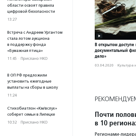
области освоят правила
цифровой безопасности
13:27
Встреча с Андреем Ургантом
стала лотом аукциона
В открытом доступе 
в поддержку фонда
документальный фи
«Бумажная птица»
дело»
11:45
·
Прислано НКО
03.04.2020
·
Культура 
В ОП РФ предложили
установить ежегодные
выплаты на сборы в школу
11:24
РЕКОМЕНДУЕ
Стихобиатлон «Км/вслух»
Почти полов
соберет семьи в Липецке
в 10 регион
10:32
·
Прислано НКО
Регионами-лидера