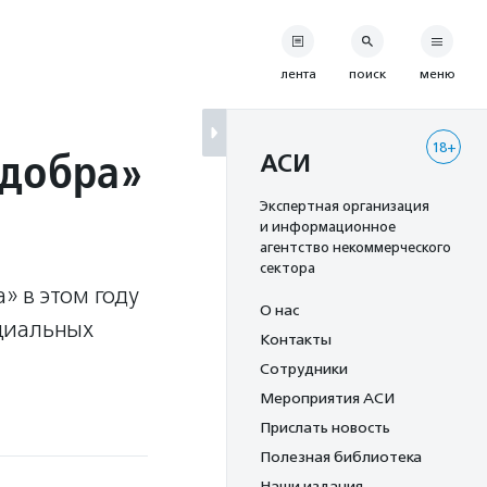
лента
поиск
меню
18+
 добра»
АСИ
Экспертная организация
и информационное
агентство некоммерческого
сектора
» в этом году
О нас
циальных
Контакты
Сотрудники
Мероприятия АСИ
Прислать новость
Полезная библиотека
Наши издания