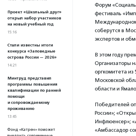
Форум «Социаль
Проект «Школьный друг»
фестиваль «Импу
открыл набор участников
Международному
на новый учебный год
соберутся в Мос
15:16
экспертов и обм
Стали известны итоги
конкурса «Заповедные
В этом году пре
острова России — 2026»
Организаторы на
14:21
оргкомитета из 
Минтруд представил
Московской обл
программы повышения
области и Ямало
квалификации по ранней
помощи
и сопровождаемому
Победителей оп
проживанию
России»; «Откр
13:45
Инфлюенсер»; «
«Амбассадор со
Фонд «Катрен» поможет
внедрить современные