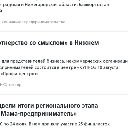
нградская и Нижегородская области, Башкортостан
й.
·
Социальное предпри­нима­тель­ство
ртнерство со смыслом» в Нижнем
 для представителей бизнеса, некоммерческих организаци
дпринимателей состоится в центре «КУПНО» 10 августа.
т «Профи-центр» и…
НКО-сектор
двели итоги регионального этапа
«Мама-предприниматель»
0 по 24 июля. В нем приняли участие 25 финалисток.