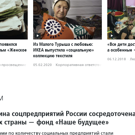
появился
Из Малого Турыша с любовью:
«Все дети до
льм «Женское
ИКЕА выпустила «социальную»
а особенные 
коллекцию текстиля
06.12.2018
·
Лю
и просвещение
05.02.2020
·
Корпоративная ответственность
М
ина соцпредприятий России сосредоточен
ах страны — фонд «Наше будущее»
ми по количеству социальных предприятий стали