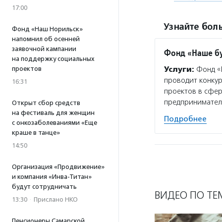
17:00
Узнайте боль
Фонд «Наш Норильск»
напомнил об осенней
заявочной кампании
Фонд «Наше б
на поддержку социальных
проектов
Услуги:
Фонд «Н
проводит конкур
16:31
проектов в сфе
предпринимател
Открыт сбор средств
на фестиваль для женщин
Подробнее
с онкозаболеваниями «Еще
краше в танце»
14:50
Организация «Продвижение»
и компания «Инва-Титан»
будут сотрудничать
ВИДЕО ПО ТЕ
13:30
·
Прислано НКО
Пенсионеры Самарской