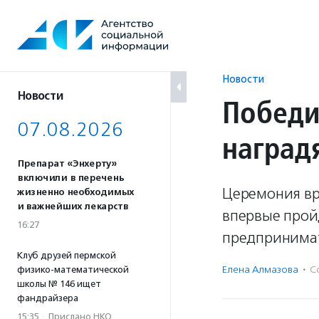
Перейти
к
содержанию
Новости
Новости
Победи
07.08.2026
наград
Препарат «Энхерту»
включили в перечень
Церемония вр
жизненно необходимых
и важнейших лекарств
впервые прой
16:27
предпринима
Клуб друзей пермской
Елена Алмазова
·
С
физико-математической
школы № 146 ищет
фандрайзера
15:35
·
Прислано НКО