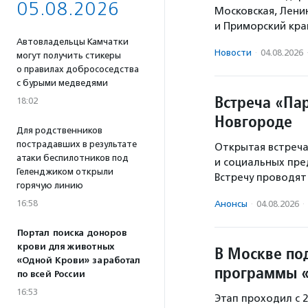
05.08.2026
Московская, Лени
и Приморский кра
Автовладельцы Камчатки
Новости
·
04.08.2026
могут получить стикеры
о правилах добрососедства
с бурыми медведями
Встреча «Па
18:02
Новгороде
Для родственников
пострадавших в результате
Открытая встреча
атаки беспилотников под
и социальных пре
Геленджиком открыли
Встречу проводя
горячую линию
16:58
Анонсы
·
04.08.2026
·
Портал поиска доноров
крови для животных
В Москве по
«Одной Крови» заработал
программы 
по всей России
16:53
Этап проходил с 2