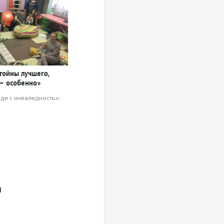
стойны лучшего,
— особенно»
ди с инвалидностью
а