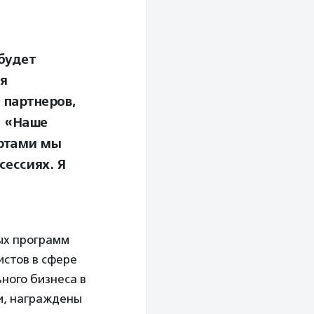
будет
я
 партнеров,
а «Наше
ертами мы
сессиях. Я
ых программ
истов в сфере
ного бизнеса в
сии, награждены