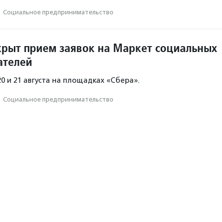
·
Социальное предпри­нима­тель­ство
крыт прием заявок на Маркет социальных
ателей
0 и 21 августа на площадках «Сбера».
·
Социальное предпри­нима­тель­ство