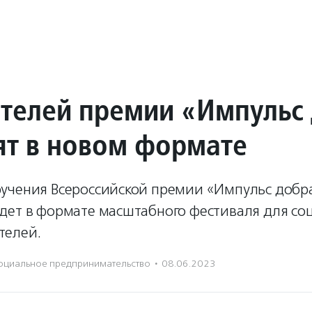
телей премии «Импульс
ят в новом формате
учения Всероссийской премии «Импульс добра
дет в формате масштабного фестиваля для со
телей.
оциальное предпри­нима­тель­ство
·
08.06.2023