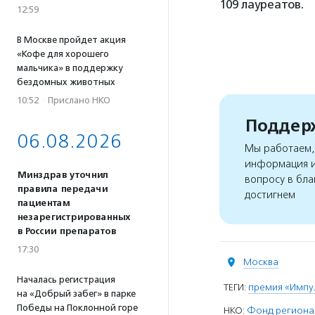
109 лауреатов.
12:59
В Москве пройдет акция
«Кофе для хорошего
мальчика» в поддержку
бездомных животных
10:52
·
Прислано НКО
Поддерж
06.08.2026
Мы работаем, 
информация и
Минздрав уточнил
вопросу в бла
правила передачи
достигнем
пациентам
незарегистрированных
в России препаратов
17:30
Москва
Началась регистрация
ТЕГИ:
премия «Импу
на «Добрый забег» в парке
Победы на Поклонной горе
НКО:
Фонд региона