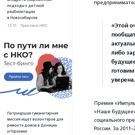
предпринимател
подходы к детской
реабилитации
в Новосибирске
«Этой о
13:15
·
Прислано НКО
пообщат
актуаль
либо за
будуще
готовим
уверена
Премия «Импуль
«Наше будущее» 
Патриаршая гуманитарная
миссия ищет волонтеров для
социального пре
ремонта домов в Донецке
России. За 2011–
и Горловке