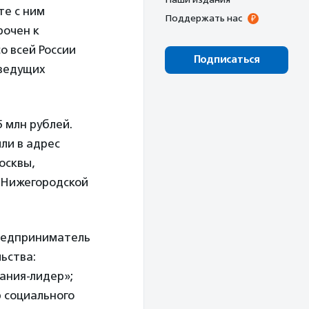
те с ним
Поддержать нас
рочен к
о всей России
Подписаться
 ведущих
5 млн рублей.
ли в адрес
осквы,
, Нижегородской
редприниматель
ьства:
ания-лидер»;
 социального