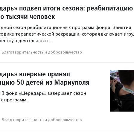
арь» подвел итоги сезона: реабилитацию
о тысячи человек
едной сезон реабилитационных программ фонда. Занятия
одике терапевтической рекреации, которая включает игру,
местную деятельность.
·
Благотвори­тель­ность и доброволь­чест­во
арь» впервые принял
ацию 50 детей из Мариуполя
ый фонд «Шередарь» завершает сезон
х программ.
·
Благотвори­тель­ность и доброволь­чест­во