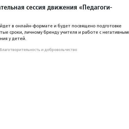
ательная сессия движения «Педагоги-
йдет в онлайн-формате и будет посвящено подготовке
атые сроки, личному бренду учителя и работе с негативным
ия у детей.
Благотвори­тель­ность и доброволь­чест­во