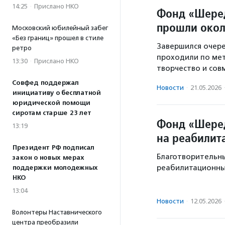
14:25
·
Прислано НКО
Фонд «Шеред
прошли окол
Московский юбилейный забег
«Без границ» прошел в стиле
Завершился очер
ретро
проходили по мет
13:30
·
Прислано НКО
творчество и сов
Совфед поддержал
Новости
·
21.05.2026
инициативу о бесплатной
юридической помощи
сиротам старше 23 лет
Фонд «Шеред
13:19
на реабилит
Президент РФ подписал
Благотворительн
закон о новых мерах
реабилитационны
поддержки молодежных
НКО
13:04
Новости
·
12.05.2026
Волонтеры Наставнического
центра преобразили