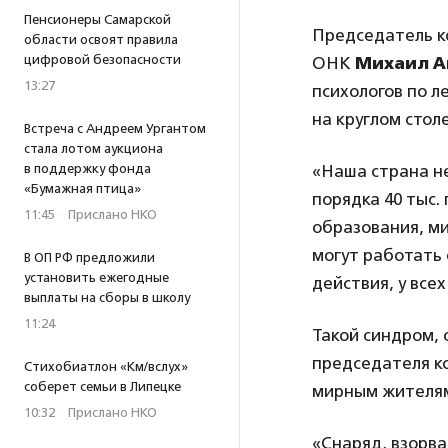
Пенсионеры Самарской
Председатель к
области освоят правила
цифровой безопасности
ОНК
Михаил А
13:27
психологов по 
на круглом стол
Встреча с Андреем Ургантом
стала лотом аукциона
в поддержку фонда
«Наша страна не
«Бумажная птица»
порядка 40 тыс.
11:45
·
Прислано НКО
образования, ми
могут работать 
В ОП РФ предложили
установить ежегодные
действия, у все
выплаты на сборы в школу
11:24
Такой синдром, 
председателя ко
Стихобиатлон «Км/вслух»
соберет семьи в Липецке
мирным жителям
10:32
·
Прислано НКО
«Снаряд, взорва