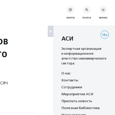
лента
поиск
меню
18+
ов
АСИ
го
Экспертная организация
и информационное
агентство некоммерческого
сектора
О нас
Контакты
ысяч
Сотрудники
Мероприятия АСИ
Прислать новость
Полезная библиотека
Наши издания