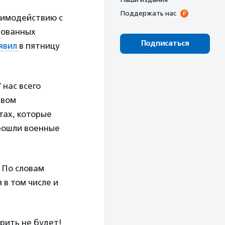
Поддержать нас
аимодействию с
рованных
Подписаться
явил
в пятницу
 нас всего
твом
тах, которые
прошли военные
 По словам
в том числе и
рить не будет!