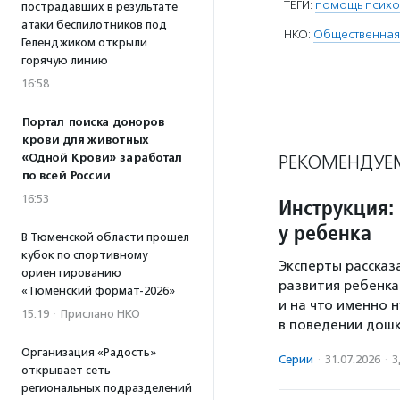
ТЕГИ:
помощь психо
пострадавших в результате
атаки беспилотников под
НКО:
Общественная
Геленджиком открыли
горячую линию
16:58
Портал поиска доноров
крови для животных
«Одной Крови» заработал
РЕКОМЕНДУЕ
по всей России
16:53
Инструкция: 
у ребенка
В Тюменской области прошел
кубок по спортивному
Эксперты рассказ
ориентированию
развития ребенка
«Тюменский формат-2026»
и на что именно
15:19
·
Прислано НКО
в поведении дошк
Организация «Радость»
Серии
·
31.07.2026
·
З
открывает сеть
региональных подразделений