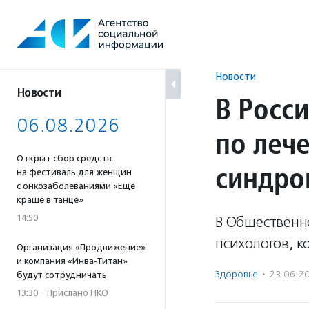
Перейти
к
содержанию
Новости
Новости
В Росси
06.08.2026
по леч
Открыт сбор средств
синдро
на фестиваль для женщин
с онкозаболеваниями «Еще
краше в танце»
14:50
В Общественно
психологов, к
Организация «Продвижение»
и компания «Инва-Титан»
Здоровье
·
23.06.2
будут сотрудничать
13:30
·
Прислано НКО