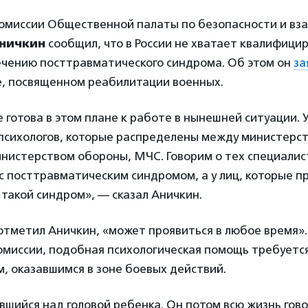
омиссии Общественной палаты по безопасности и вз
ничкин
сообщил, что в России не хватает квалифици
лечению посттравматического синдрома. Об этом он
за
е, посвященном реабилитации военных.
 готова в этом плане к работе в нынешней ситуации. У
 психологов, которые распределены между министерс
нистерством обороны, МЧС. Говорим о тех специалис
с посттравматическим синдромом, а у лиц, которые 
х такой синдром», — сказал Аничкин.
отметил Аничкин, «может проявиться в любое время».
миссии, подобная психологическая помощь требуется 
, оказавшимся в зоне боевых действий.
вшийся над головой ребенка. Он потом всю жизнь гово