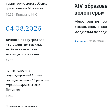
территорию дома ребенка
XIV образов
при колонии в Можайске
волонтеры»
10:32
·
Прислано НКО
Мероприятие про
04.08.2026
к экзаменам в сж
моделями поведен
Биологи предупредили,
Анонсы
·
24.04.2026
·
что развитие туризма
на Камчатке может
навредить косаткам
17:59
Почти половина
соцпредприятий России
сосредоточена в 10 регионах
страны — фонд «Наше
будущее»
17:46
Принимаются заявки