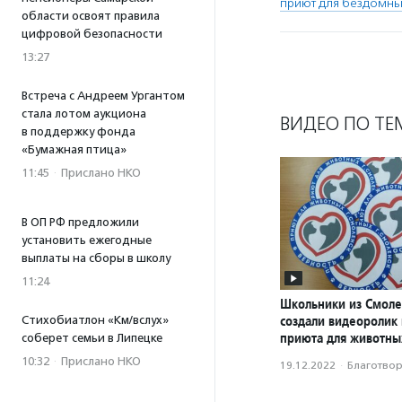
приют для бездомн
области освоят правила
цифровой безопасности
13:27
Встреча с Андреем Ургантом
стала лотом аукциона
ВИДЕО ПО ТЕ
в поддержку фонда
«Бумажная птица»
11:45
·
Прислано НКО
В ОП РФ предложили
установить ежегодные
выплаты на сборы в школу
11:24
Школьники из Смоле
создали видеоролик
Стихобиатлон «Км/вслух»
приюта для животны
соберет семьи в Липецке
10:32
·
Прислано НКО
19.12.2022
·
Благотвори