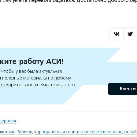
 или уметь перевоплощаться. Достаточно доброго се
ите работу АСИ!
чтобы у вас была актуальная
 полезные материалы по любому
готворительности. Вместе мы этого
Внести
дерация
ивотные
,
Волчок
,
корпоративная социальная ответственность
,
онлай