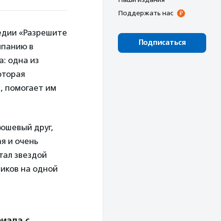
Поддержать нас
едии «Разрешите
Подписаться
мпанию в
: одна из
которая
, помогает им
юшевый друг,
я и очень
тал звездой
чиков на одной
иала с