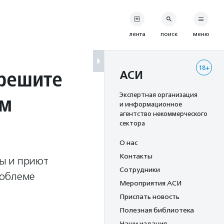
лента
поиск
меню
18+
зрешите
АСИ
ым
Экспертная организация
и информационное
агентство некоммерческого
сектора
О нас
Контакты
ы и приют
Сотрудники
роблеме
Мероприятия АСИ
Прислать новость
Полезная библиотека
Наши издания