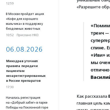
уникальные банд
12:59
«Разрешите обр
В Москве пройдет акция
«Кофе для хорошего
мальчика» в поддержку
«Помимо
бездомных животных
тренч —
10:52
·
Прислано НКО
суперге
спине. 
06.08.2026
«Иви» и
Минздрав уточнил
мы очен
правила передачи
отлично
пациентам
незарегистрированных
Васили
в России препаратов
17:30
Как рассказала
Началась регистрация
на «Добрый забег» в парке
главная цель ка
Победы на Поклонной горе