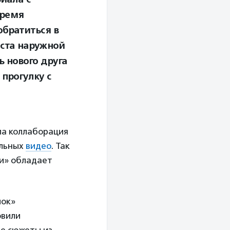
время
обратиться в
еста наружной
 нового друга
 прогулку с
ла коллаборация
альных
видео
. Так
ми» обладает
чок»
овили