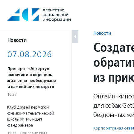
Перейти
к
содержанию
Новости
Новости
Создат
07.08.2026
обрати
Препарат «Энхерту»
из при
включили в перечень
жизненно необходимых
и важнейших лекарств
16:27
Онлайн-кинот
для собак Ge
Клуб друзей пермской
физико-математической
бездомных жи
школы № 146 ищет
фандрайзера
Корпоративная ответ
15:35
·
Прислано НКО