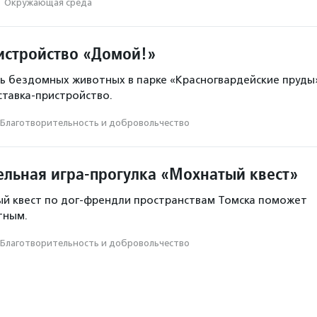
·
Окружающая среда
истройство «Домой!»
ь бездомных животных в парке «Красногвардейские пруды
ставка-пристройство.
Благотвори­тель­ность и доброволь­чест­во
ельная игра-прогулка «Мохнатый квест»
ый квест по дог-френдли пространствам Томска поможет
тным.
Благотвори­тель­ность и доброволь­чест­во