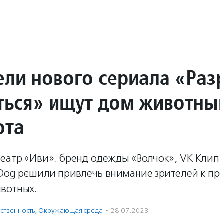
ели нового сериала «Ра
ться» ищут дом животн
юта
еатр «Иви», бренд одежды «Волчок», VK Клип
tDog решили привлечь внимание зрителей к п
вотных.
ственность
,
Окружающая среда
·
28.07.2023