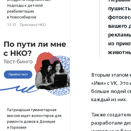
подходы к детской
пушисты
реабилитации
фотосес
в Новосибирске
13:15
·
Прислано НКО
вашего 
рекламы
из приют
животны
Вторым этапом 
«Иви» с VK. Это
больше людей см
каждый из них.
Патриаршая гуманитарная
Также создател
миссия ищет волонтеров для
ремонта домов в Донецке
разработали диз
и Горловке