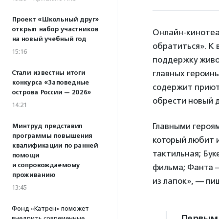
Проект «Школьный друг»
открыл набор участников
Онлайн-кинотеа
на новый учебный год
обратиться». К 
15:16
поддержку живо
главных героинь
Стали известны итоги
конкурса «Заповедные
содержит приют
острова России — 2026»
обрести новый 
14:21
Главными героя
Минтруд представил
программы повышения
который любит и
квалификации по ранней
тактильная; Бук
помощи
и сопровождаемому
фильма; Фанта —
проживанию
из лапок», — пи
13:45
Фонд «Катрен» поможет
Первым 
внедрить современные