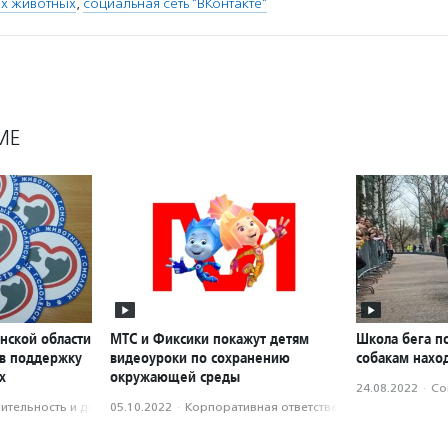
ых животных
,
социальная сеть "ВКонтакте"
МЕ
нской области
МТС и Фиксики покажут детям
Школа бега п
 в поддержку
видеоуроки по сохранению
собакам нахо
х
окружающей среды
24.08.2022
·
Со
­тель­ность и доброволь­чест­во
05.10.2022
·
Корпоративная ответственность