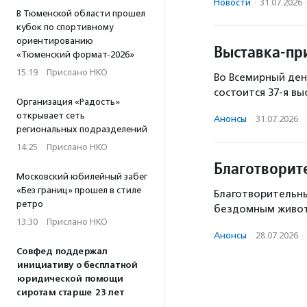
Новости
·
31.07.2026
В Тюменской области прошел
кубок по спортивному
ориентированию
Выставка-пр
«Тюменский формат-2026»
15:19
·
Прислано НКО
Во Всемирный ден
состоится 37-я вы
Организация «Радость»
открывает сеть
Анонсы
·
31.07.2026
·
региональных подразделений
14:25
·
Прислано НКО
Благотворит
Московский юбилейный забег
«Без границ» прошел в стиле
Благотворительн
ретро
бездомным живо
13:30
·
Прислано НКО
Анонсы
·
28.07.2026
·
Совфед поддержал
инициативу о бесплатной
юридической помощи
сиротам старше 23 лет