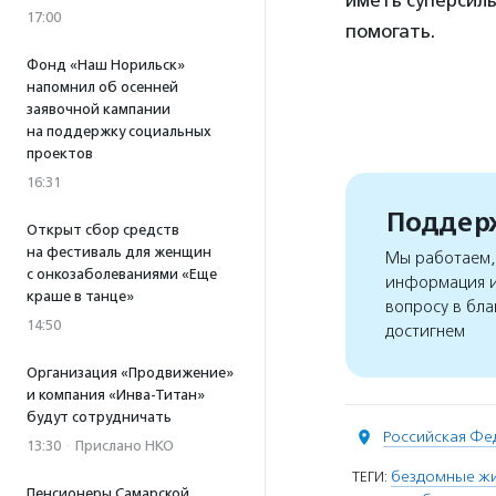
иметь суперсилы
17:00
помогать.
Фонд «Наш Норильск»
напомнил об осенней
заявочной кампании
на поддержку социальных
проектов
16:31
Поддерж
Открыт сбор средств
на фестиваль для женщин
Мы работаем, 
с онкозаболеваниями «Еще
информация и
краше в танце»
вопросу в бла
14:50
достигнем
Организация «Продвижение»
и компания «Инва-Титан»
будут сотрудничать
Российская Фе
13:30
·
Прислано НКО
ТЕГИ:
бездомные ж
Пенсионеры Самарской