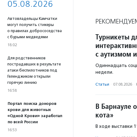
05.08.2026
Автовладельцы Камчатки
РЕКОМЕНДУЕ
могут получить стикеры
о правилах добрососедства
Турникеты д
с бурыми медведями
интерактивн
18:02
с аутизмом и
Для родственников
пострадавших в результате
Одиннадцать соц
атаки беспилотников под
недели.
Геленджиком открыли
горячую линию
Статьи
·
07.08.2026
·
16:58
Портал поиска доноров
В Барнауле 
крови для животных
кота»
«Одной Крови» заработал
по всей России
В ходе выставки 
16:53