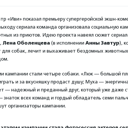
тр «Иви» показал премьеру супергеройской экшн-ком
выходу сериала команда организовала социальную ка
тных из приютов. Идею проекта навеял сюжет сериала
,
Лена Оболенцева
(в исполнении
Анны Завтур
), 
 для собак, лечит и выхаживает бездомных животных
дом.
ми кампании стали четыре собаки. «Люк — большой пл
грать и за вкусняшку продаст душу; Муха — энергична
ет — надежный и преданный друг, который уже даже с
 знаток всех команд и гордый обладатель семи паль
шут организаторы кампании.
этапом кампании стала фотосессия актеров сер