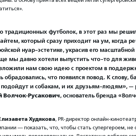
аны. В основу принта всех вещей легли супергеройск
атиться».
 традиционных футболок, в этот раз мы реши
 айтем, который сразу приходит на ум, когда ре
ройской нуар-эстетике, украсив его масштабной
Еще мы давно хотели выпустить что-то для живо
зложили нам свою идею с проектом в поддержк
ь обрадовались, что появился повод. К слову, 
 подойдут и собакам, и их друзьям-людям», — 
й Волчок-Русакович
, основатель бренда «Волч
Елизавета Худякова
, PR-директор онлайн-кинотеат
мпании — показать, что, чтобы стать супергероем, не