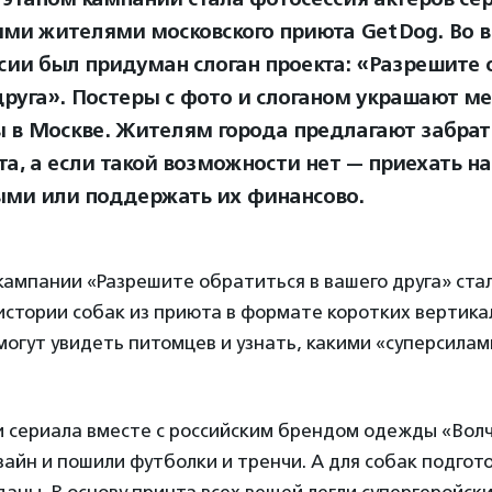
ми жителями московского приюта GetDog. Во 
сии был придуман слоган проекта: «Разрешите 
друга». Постеры с фото и слоганом украшают м
 в Москве. Жителям города предлагают забрать
а, а если такой возможности нет — приехать на
ми или поддержать их финансово.
кампании «Разрешите обратиться в вашего друга» ста
 истории собак из приюта в формате коротких вертик
огут увидеть питомцев и узнать, какими «суперсила
и сериала вместе с российским брендом одежды «Вол
айн и пошили футболки и тренчи. А для собак подгот