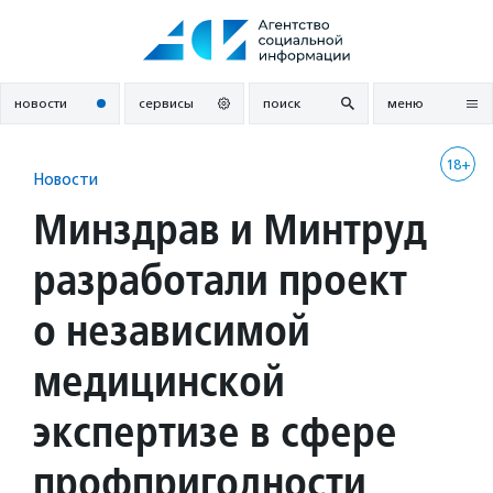
Перейти
к
содержанию
новости
сервисы
поиск
меню
18+
Новости
Минздрав и Минтруд
разработали проект
о независимой
медицинской
экспертизе в сфере
профпригодности