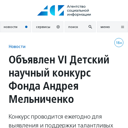
Перейти
к
содержанию
новости
сервисы
поиск
меню
18+
Новости
Объявлен VI Детский
научный конкурс
Фонда Андрея
Мельниченко
Конкурс проводится ежегодно для
выявления и поддержки талантливых