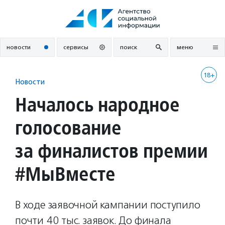
Перейти
к
содержанию
новости
сервисы
поиск
меню
18+
Новости
Началось народное
голосование
за финалистов премии
#МыВместе
В ходе заявочной кампании поступило
почти 40 тыс. заявок. До финала