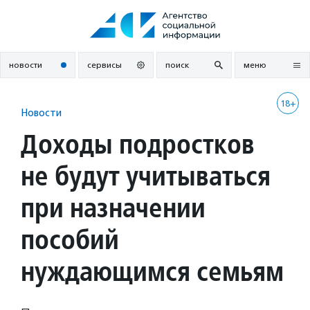
Перейти
к
содержанию
новости
сервисы
поиск
меню
18+
Новости
Доходы подростков
не будут учитываться
при назначении
пособий
нуждающимся семьям