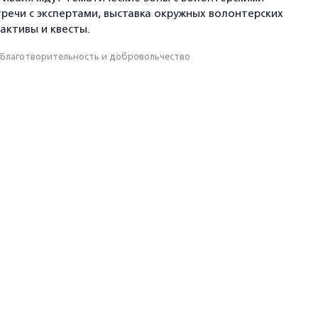
тречи с экспертами, выставка окружных волонтерских
активы и квесты.
Благотвори­тель­ность и доброволь­чест­во