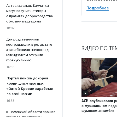
Автовладельцы Камчатки
Подробнее
могут получить стикеры
о правилах добрососедства
с бурыми медведями
18:02
Для родственников
пострадавших в результате
ВИДЕО ПО ТЕ
атаки беспилотников под
Геленджиком открыли
горячую линию
16:58
Портал поиска доноров
крови для животных
«Одной Крови» заработал
по всей России
АСИ опубликовало р
16:53
о музыкальном педаг
шумовом ансамбле
В Тюменской области прошел