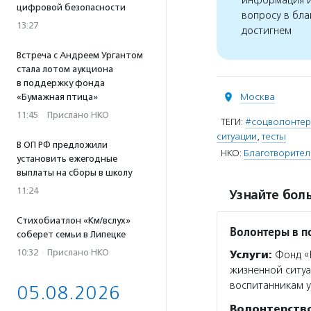
информация и
цифровой безопасности
вопросу в бла
13:27
достигнем
Встреча с Андреем Ургантом
стала лотом аукциона
в поддержку фонда
Москва
«Бумажная птица»
11:45
·
Прислано НКО
ТЕГИ:
#соцволонте
ситуации
,
тесты
В ОП РФ предложили
НКО:
Благотворител
установить ежегодные
выплаты на сборы в школу
11:24
Узнайте боль
Стихобиатлон «Км/вслух»
Волонтеры в 
соберет семьи в Липецке
10:32
·
Прислано НКО
Услуги:
Фонд «В
жизненной ситуа
воспитанникам у
05.08.2026
Волонтерств