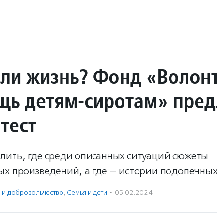
или жизнь? Фонд «Волон
щь детям-сиротам» пред
тест
лить, где среди описанных ситуаций сюжеты
ых произведений, а где — истории подопечных
ь и доброволь­чест­во
,
Семья и дети
·
05.02.2024