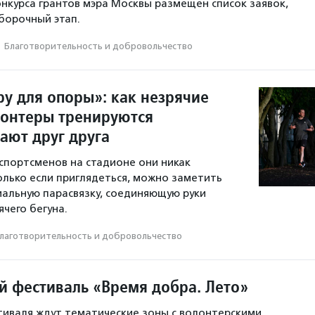
онкурса грантов мэра Москвы размещен список заявок,
борочный этап.
·
Благотвори­тель­ность и доброволь­чест­во
ру для опоры»: как незрячие
лонтеры тренируются
ают друг друга
спортсменов на стадионе они никак
олько если приглядеться, можно заметить
иальную парасвязку, соединяющую руки
чего бегуна.
лаготвори­тель­ность и доброволь­чест­во
й фестиваль «Время добра. Лето»
иваля ждут тематические зоны с волонтерскими