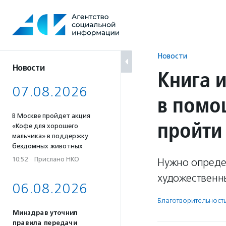
Перейти
к
содержанию
Новости
Новости
Книга 
07.08.2026
в помо
В Москве пройдет акция
пройти 
«Кофе для хорошего
мальчика» в поддержку
бездомных животных
10:52
·
Прислано НКО
Нужно опреде
художественн
06.08.2026
Благотвори­тель­ност
Минздрав уточнил
правила передачи