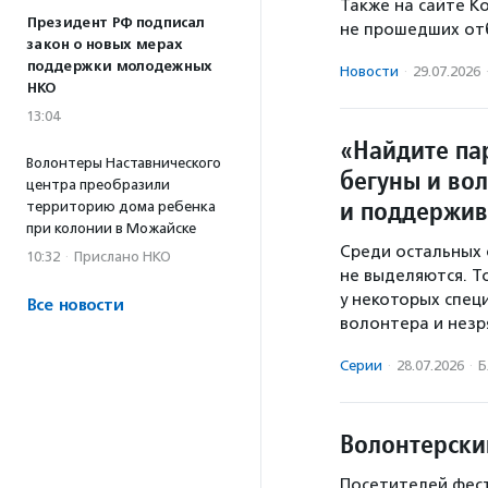
Также на сайте К
Президент РФ подписал
не прошедших от
закон о новых мерах
поддержки молодежных
Новости
·
29.07.2026
НКО
13:04
«Найдите па
Волонтеры Наставнического
бегуны и во
центра преобразили
и поддержив
территорию дома ребенка
при колонии в Можайске
Среди остальных 
10:32
·
Прислано НКО
не выделяются. Т
у некоторых спец
Все новости
волонтера и незря
Серии
·
28.07.2026
·
Б
Волонтерски
Посетителей фест