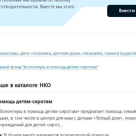
 полезные материалы по любому
готворительности. Вместе мы этого
Внести
рымосквы
,
дети-отказники
,
детские дома
,
отказники
,
семья в трудно
ьный фонд "Волонтеры в помощь детям-сиротам"
ше в каталоге НКО
помощь детям-сиротам
олонтеры в помощь детям-сиротам» предлагает помощь семья
ции, в том числе в центре для мам с детьми «Теплый дом», помо
чреждений для детей-сирот,…
о:
В фонде много вариантов волонтерской помощи.