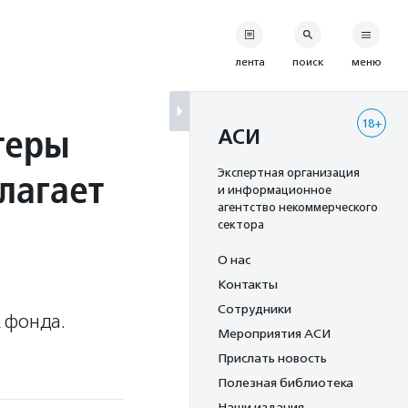
лента
поиск
меню
18+
теры
АСИ
лагает
Экспертная организация
и информационное
агентство некоммерческого
сектора
О нас
Контакты
Сотрудники
 фонда.
Мероприятия АСИ
Прислать новость
Полезная библиотека
Наши издания