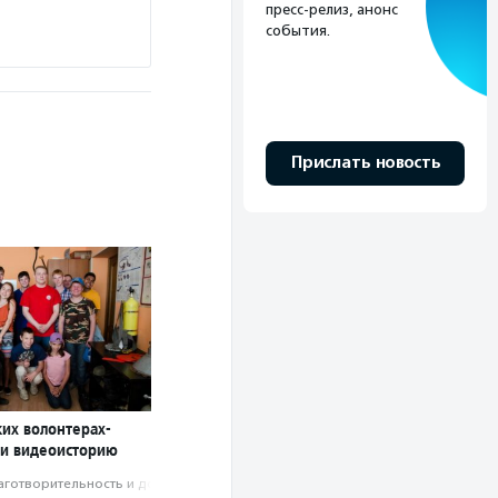
пресс-релиз, анонс
события.
Прислать новость
ких волонтерах-
ли видеоисторию
аготвори­тель­ность и доброволь­чест­во