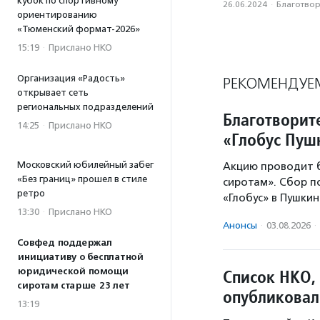
кубок по спортивному
26.06.2024
·
Благотвори
ориентированию
«Тюменский формат-2026»
15:19
·
Прислано НКО
Организация «Радость»
РЕКОМЕНДУЕ
открывает сеть
региональных подразделений
Благотворит
14:25
·
Прислано НКО
«Глобус Пу
Московский юбилейный забег
Акцию проводит 
«Без границ» прошел в стиле
сиротам». Сбор 
ретро
«Глобус» в Пушки
13:30
·
Прислано НКО
Анонсы
·
03.08.2026
·
Совфед поддержал
инициативу о бесплатной
юридической помощи
Список НКО,
сиротам старше 23 лет
опубликовал
13:19