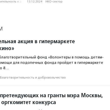
­тель­ность и доброволь­чест­во
13.12.2024
·
НКО-сектор
М
ельная акция в гипермаркете
шкино»
благотворительный фонд «Волонтеры в помощь детям-
помощи для подопечных фонда пройдет в гипермаркете
но 8…
Благотвори­тель­ность и доброволь­чест­во
 претендующих на гранты мэра Москвы,
 оргкомитет конкурса