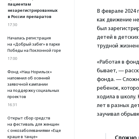
пациентам
В феврале 2024 
незарегистрированных
в России препаратов
как движение не
17:30
был зарегистрир
детей в детски
Началась регистрация
на «Добрый забег» в парке
трудной жизнен
Победы на Поклонной горе
17:00
«Работая в фонд
бывает, — расс
Фонд «Наш Норильск»
напомнил об осенней
фонда. — Сложн
заявочной кампании
ребенок, которо
на поддержку социальных
ходила в школу.
проектов
лет в разных де
16:31
заучивал обрывк
Открыт сбор средств
на фестиваль для женщин
с онкозаболеваниями «Еще
Сложно 
краше в танце»