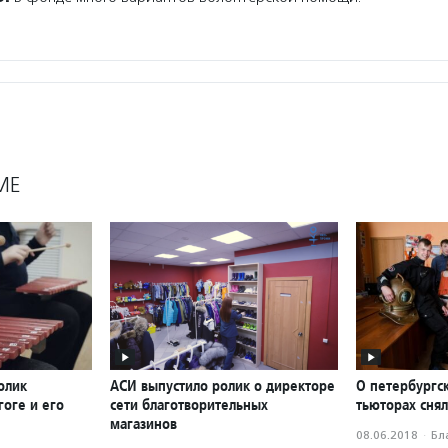
МЕ
олик
АСИ выпустило ролик о директоре
О петербургс
оге и его
сети благотворительных
тьюторах сня
магазинов
08.06.2018
·
Бл