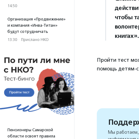
14:50
действи
чтобы т
Организация «Продвижение»
и компания «Инва-Титан»
волонтер
будут сотрудничать
книгах».
13:30
·
Прислано НКО
Пройти тест мо
помощь детям-с
Поддерж
Пенсионеры Самарской
Мы работаем, 
области освоят правила