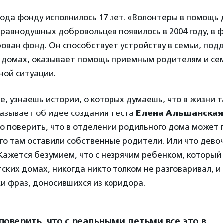
года фонду исполнилось 17 лет. «Волонтеры в помощь
равнодушных добровольцев появилось в 2004 году, в ф
ован фонд. Он способствует устройству в семьи, по
х домах, оказывает помощь приемным родителям и се
ной ситуации.
е, узнаешь истории, о которых думаешь, что в жизни т
казывает об идее создания теста
Елена Альшанская
о поверить, что в отделении родильного дома может 
го там оставили собственные родители. Или что девоч
 Кажется безумием, что с незрячим ребенком, который
тских домах, никогда никто толком не разговаривал, и
и фраз, доносившихся из коридора.
поверить, что с реальными детьми все это в