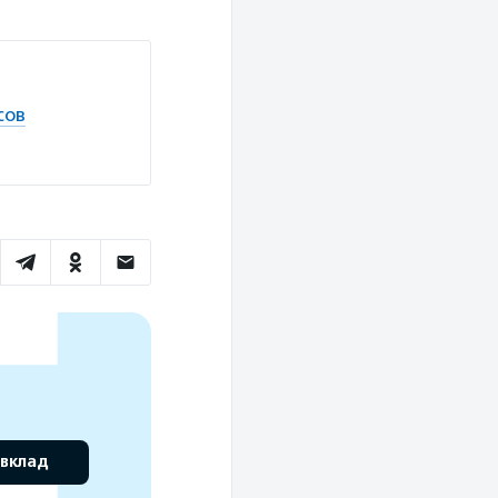
сов
 вклад