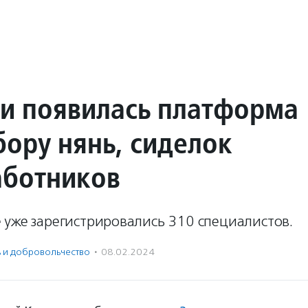
ии появилась платформа
бору нянь, сиделок
аботников
 уже зарегистрировались 310 специалистов.
ь и доброволь­чест­во
·
08.02.2024