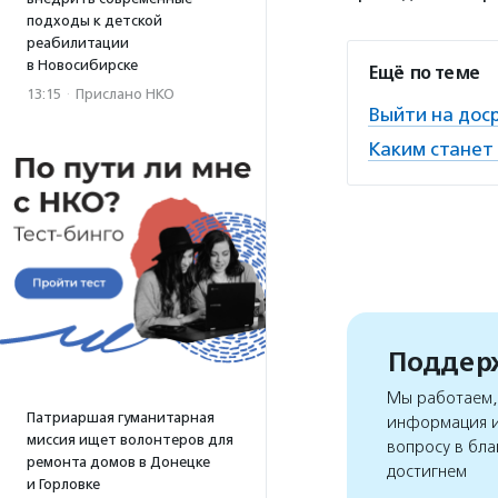
подходы к детской
реабилитации
в Новосибирске
Ещё по теме
13:15
·
Прислано НКО
Выйти на дос
Каким станет
Поддерж
Мы работаем, 
Патриаршая гуманитарная
информация и
миссия ищет волонтеров для
вопросу в бла
ремонта домов в Донецке
достигнем
и Горловке