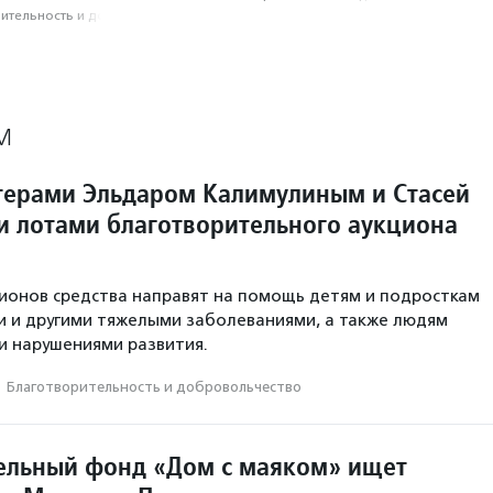
­тель­ность и доброволь­чест­во
М
ктерами Эльдаром Калимулиным и Стасей
ли лотами благотворительного аукциона
ионов средства направят на помощь детям и подросткам
и и другими тяжелыми заболеваниями, а также людям
и нарушениями развития.
·
Благотвори­тель­ность и доброволь­чест­во
ельный фонд «Дом с маяком» ищет