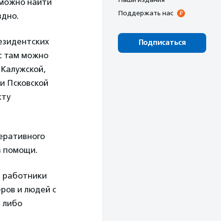
 можно найти
Поддержать нас
здно.
резидентских
Подписаться
ас там можно
 Калужской,
 и Псковской
кту
еративного
в помощи.
е работники
ров и людей с
 либо