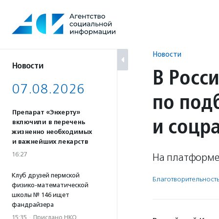
Перейти
к
содержанию
Новости
Новости
В Росс
07.08.2026
по под
Препарат «Энхерту»
и соцр
включили в перечень
жизненно необходимых
и важнейших лекарств
16:27
На платформе
Клуб друзей пермской
Благотвори­тель­ност
физико-математической
школы № 146 ищет
фандрайзера
15:35
·
Прислано НКО