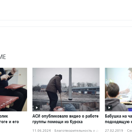
МЕ
олик
АСИ опубликовало видео о работе
Бабушка на ча
оге и его
группы помощи из Курска
подходящую 
11.06.2024
·
Благотвори­тель­ность и доброволь­чест­во
27.02.2019
·
Се