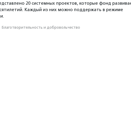
дставлено 20 системных проектов, которые фонд развива
есятилетий. Каждый из них можно поддержать в режиме
и.
·
Благотвори­тель­ность и доброволь­чест­во