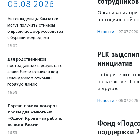
сотрудников
05.08.2026
Организация приг
Автовладельцы Камчатки
по социальной по
могут получить стикеры
о правилах добрососедства
Новости
·
27.07.2026
с бурыми медведями
18:02
РЕК выделил
Для родственников
инициатив
пострадавших в результате
атаки беспилотников под
Победители второ
Геленджиком открыли
на развитие IT-п
горячую линию
и другое.
16:58
Новости
·
06.07.2026
Портал поиска доноров
крови для животных
«Одной Крови» заработал
Фонд «Подсо
по всей России
поддержки 2
16:53