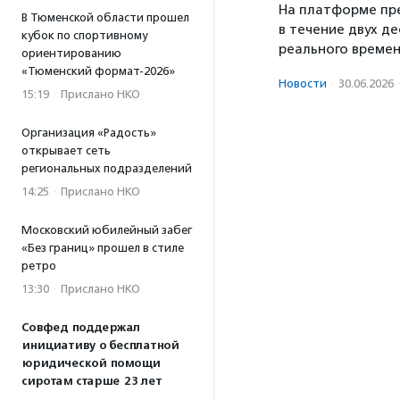
На платформе пре
В Тюменской области прошел
в течение двух д
кубок по спортивному
реального времен
ориентированию
«Тюменский формат-2026»
Новости
·
30.06.2026
15:19
·
Прислано НКО
Организация «Радость»
открывает сеть
региональных подразделений
14:25
·
Прислано НКО
Московский юбилейный забег
«Без границ» прошел в стиле
ретро
13:30
·
Прислано НКО
Совфед поддержал
инициативу о бесплатной
юридической помощи
сиротам старше 23 лет