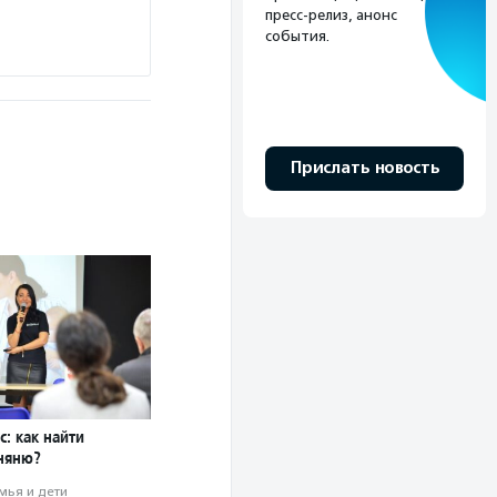
числу людей, и это не удалось бы сделать ника
пресс-релиз, анонс
события.
Подробнее
Прислать новость
с: как найти
няню?
мья и дети