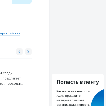
ероссийская
Российский Красный Крест (ООО «Российс
и среди
Услуги:
Российский Красный Крест предостав
, предлагает
полустационарное и стационарное обслуживан
Попасть в ленту
ию, проводит…
обучение социальных работников, младших мед
школы пациентов и группы…
Как попасть в новости
АСИ? Пришлите
Волонтерство:
Главная сила Российского Кр
материал о вашей
оставаться безразличными к чужим страдания
организации, новость,