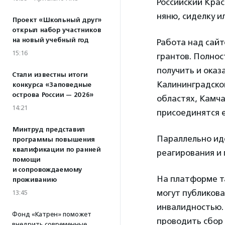
Российский Крас
няню, сиделку и
Проект «Школьный друг»
открыл набор участников
на новый учебный год
Работа над сайт
15:16
грантов. Полнос
получить и оказ
Стали известны итоги
Калининградской
конкурса «Заповедные
острова России — 2026»
областях, Камча
14:21
присоединятся 
Минтруд представил
Параллельно ид
программы повышения
квалификации по ранней
реагирования и
помощи
и сопровождаемому
На платформе т
проживанию
могут публиков
13:45
инвалидностью.
Фонд «Катрен» поможет
проводить сбор
внедрить современные