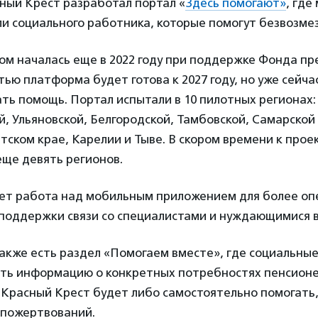
ный Крест разработал портал «
Здесь помогают»
, где
ли социального работника, которые помогут безвозме
ом началась еще в 2022 году при поддержке Фонда п
тью платформа будет готова к 2027 году, но уже сейч
ать помощь. Портал испытали в 10 пилотных регионах:
, Ульяновской, Белгородской, Тамбовской, Самарской
тском крае, Карелии и Тыве. В скором времени к прое
еще девять регионов.
ет работа над мобильным приложением для более оп
 поддержки связи со специалистами и нуждающимися 
акже есть раздел «Помогаем вместе», где социальны
ать информацию о конкретных потребностях пенсионе
 Красный Крест будет либо самостоятельно помогать,
 пожертвований.