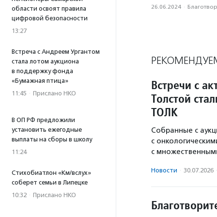
26.06.2024
·
Благотвори
области освоят правила
цифровой безопасности
13:27
Встреча с Андреем Ургантом
РЕКОМЕНДУЕ
стала лотом аукциона
в поддержку фонда
«Бумажная птица»
Встречи с а
11:45
·
Прислано НКО
Толстой ста
ТОЛК
В ОП РФ предложили
установить ежегодные
Собранные с аукц
выплаты на сборы в школу
с онкологическим
с множественным
11:24
Новости
·
30.07.2026
Стихобиатлон «Км/вслух»
соберет семьи в Липецке
10:32
·
Прислано НКО
Благотворит