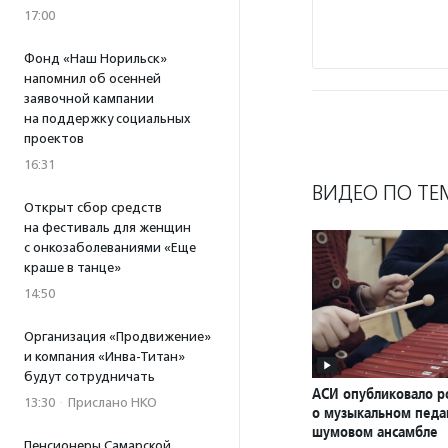
17:00
Фонд «Наш Норильск»
напомнил об осенней
заявочной кампании
на поддержку социальных
проектов
16:31
ВИДЕО ПО ТЕ
Открыт сбор средств
на фестиваль для женщин
с онкозаболеваниями «Еще
краше в танце»
14:50
Организация «Продвижение»
и компания «Инва-Титан»
будут сотрудничать
АСИ опубликовало р
13:30
·
Прислано НКО
о музыкальном педаг
шумовом ансамбле
Пенсионеры Самарской