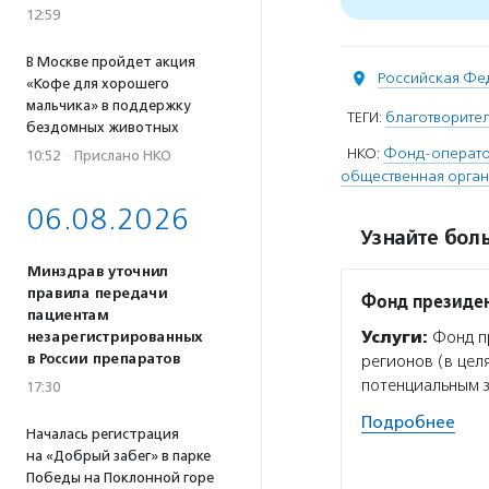
12:59
В Москве пройдет акция
Российская Фе
«Кофе для хорошего
мальчика» в поддержку
ТЕГИ:
благотворите
бездомных животных
НКО:
Фонд-оператор
10:52
·
Прислано НКО
общественная орган
06.08.2026
Узнайте боль
Минздрав уточнил
правила передачи
Фонд президен
пациентам
Услуги:
Фонд пр
незарегистрированных
в России препаратов
регионов (в цел
потенциальным 
17:30
Подробнее
Началась регистрация
на «Добрый забег» в парке
Победы на Поклонной горе