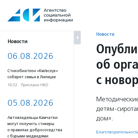
Перейти
к
содержанию
Новости
Новости
Опубли
06.08.2026
об орг
Стихобиатлон «Км/вслух»
с ново
соберет семьи в Липецке
10:32
·
Прислано НКО
Методические
05.08.2026
детям-сирота
дом».
Автовладельцы Камчатки
могут получить стикеры
о правилах добрососедства
Благотвори­тель­ност
с бурыми медведями