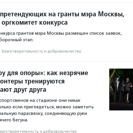
 претендующих на гранты мэра Москвы,
 оргкомитет конкурса
онкурса грантов мэра Москвы размещен список заявок,
борочный этап.
·
Благотвори­тель­ность и доброволь­чест­во
ру для опоры»: как незрячие
лонтеры тренируются
ают друг друга
спортсменов на стадионе они никак
олько если приглядеться, можно заметить
иальную парасвязку, соединяющую руки
чего бегуна.
лаготвори­тель­ность и доброволь­чест­во