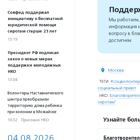
Поддерж
Совфед поддержал
инициативу о бесплатной
Мы работаем, 
юридической помощи
информация и
сиротам старше 23 лет
вопросу в бла
13:19
достигнем
Президент РФ подписал
закон о новых мерах
поддержки молодежных
Москва
НКО
13:04
ТЕГИ:
#соцволонте
социальный приют
Волонтеры Наставнического
НКО:
Благотворите
центра преобразили
сиротам"
территорию дома ребенка
при колонии в Можайске
Узнайте боль
10:32
·
Прислано НКО
04.08.2026
Благотворите