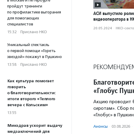
В Москве и Петербурге
пройдут тренинги
по профилактике выгорания
АСИ выпустило роли
для помогающих
видеооператора в Н
специалистов
20.05.2024
·
НКО-сект
15:32
·
Прислано НКО
Уникальный спектакль
о первой помощи «Гореть
звездой» покажут в Пушкино
13:58
·
Прислано НКО
РЕКОМЕНДУЕ
Благотворит
Как культура помогает
говорить
«Глобус Пу
о благотворительности:
итоги второго «Теплого
Акцию проводит 
вечера с Кольским»
сиротам». Сбор 
13:55
«Глобус» в Пушки
Минздрав ускорит выдачу
Анонсы
·
03.08.2026
·
медзаключений для