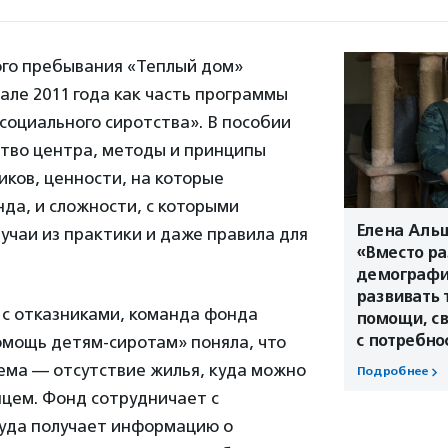
го пребывания «Теплый дом»
але 2011 года как часть программы
социального сиротства». В пособии
ство центра, методы и принципы
ков, ценности, на которые
да, и сложности, с которыми
Елена Альш
лучаи из практики и даже правила для
«Вместо ра
демографи
развивать 
 с отказниками, команда фонда
помощи, с
с потребно
омощь детям-сиротам» поняла, что
ема — отсутствие жилья, куда можно
Подробнее
нцем. Фонд сотрудничает с
уда получает информацию о