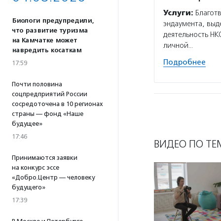
Услуги:
Благотв
Биологи предупредили,
эндаумента, выд
что развитие туризма
деятельность НК
на Камчатке может
личной…
навредить косаткам
Подробнее
17:59
Почти половина
соцпредприятий России
сосредоточена в 10 регионах
страны — фонд «Наше
будущее»
17:46
ВИДЕО ПО ТЕ
Принимаются заявки
на конкурс эссе
«Добро.Центр — человеку
будущего»
17:39