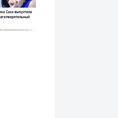
ика Саха выпустила
лаготворительный
аготвори­тель­ность и доброволь­чест­во