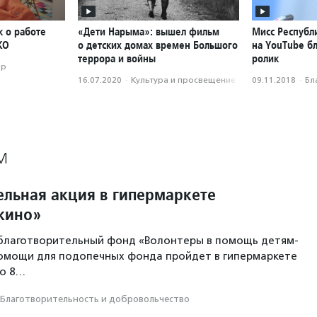
к о работе
«Дети Нарыма»: вышел фильм
Мисс Республ
КО
о детских домах времен Большого
на YouTube б
террора и войны
ролик
ор
16.07.2020
·
Культура и просвещение
09.11.2018
·
Бл
М
ельная акция в гипермаркете
шкино»
благотворительный фонд «Волонтеры в помощь детям-
помощи для подопечных фонда пройдет в гипермаркете
но 8…
Благотвори­тель­ность и доброволь­чест­во