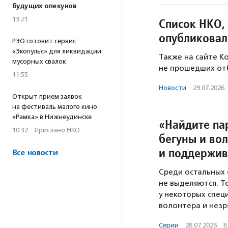
будущих опекунов
13:21
Список НКО,
опубликовал
РЭО готовит сервис
«Экопульс» для ликвидации
Также на сайте К
мусорных свалок
не прошедших от
11:55
Новости
·
29.07.2026
Открыт прием заявок
на фестиваль малого кино
«Рамка» в Нижнеудинске
«Найдите па
10:32
·
Прислано НКО
бегуны и во
и поддержив
Все новости
Среди остальных 
не выделяются. Т
у некоторых спец
волонтера и незря
Серии
·
28.07.2026
·
Б