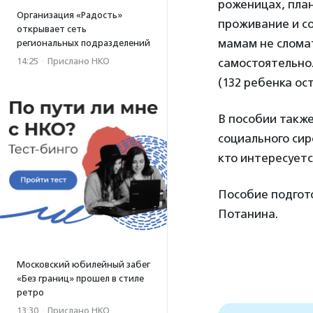
роженицах, пла
Организация «Радость»
проживание и с
открывает сеть
мамам не сломат
региональных подразделений
14:25
·
Прислано НКО
самостоятельно.
(132 ребенка ос
В пособии такж
социального сир
кто интересует
Пособие подгот
Потанина.
Московский юбилейный забег
«Без границ» прошел в стиле
ретро
13:30
·
Прислано НКО