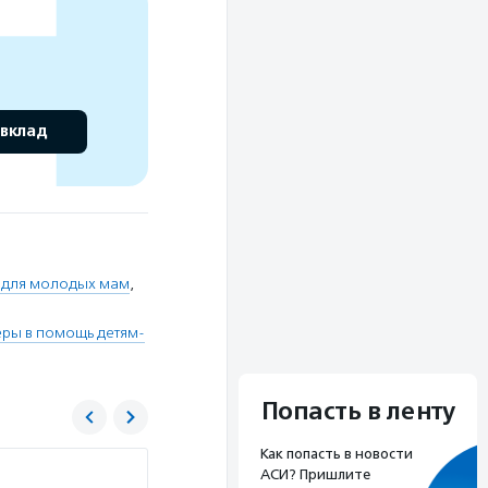
 вклад
 для молодых мам
,
еры в помощь детям-
Попасть в ленту
Как попасть в новости
АСИ? Пришлите
Волонтеры в помощь детям-сиротам