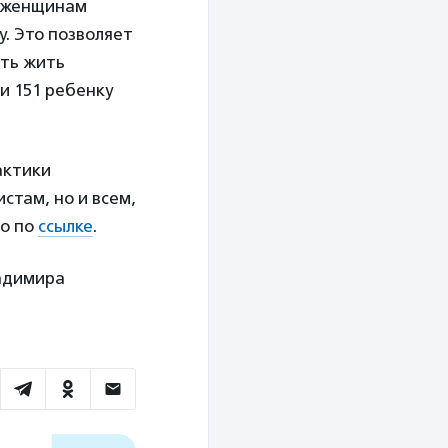
м женщинам
. Это позволяет
ать жить
и 151 ребенку
актики
стам, но и всем,
но по
ссылке
.
адимира