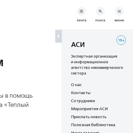
лента
поиск
меню
18+
АСИ
м
Экспертная организация
и информационное
агентство некоммерческого
сектора
О нас
Контакты
ы в помощь
Сотрудники
ра «Теплый
Мероприятия АСИ
Прислать новость
Полезная библиотека
Наши издания