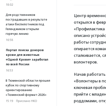
18:02
Для родственников
Центр временно
пострадавших в результате
открылся в февр
атаки беспилотников под
«Профилактика 
Геленджиком открыли
горячую линию
описано устрой
16:58
работы сотрудни
опирается коман
Портал поиска доноров
крови для животных
сталкивается, с
«Одной Крови» заработал
волонтеров.
по всей России
16:53
Начав работать
«Волонтеры в п
В Тюменской области прошел
кубок по спортивному
ключевая пробл
ориентированию
прийти с младе
«Тюменский формат-2026»
роддомами, отк
15:19
·
Прислано НКО