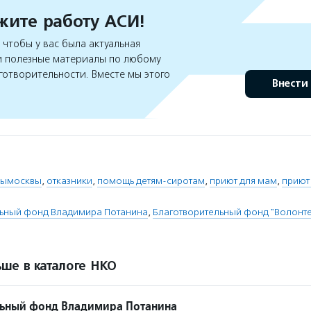
ите работу АСИ!
чтобы у вас была актуальная
 полезные материалы по любому
готворительности. Вместе мы этого
Внести
рымосквы
,
отказники
,
помощь детям-сиротам
,
приют для мам
,
приют
льный фонд Владимира Потанина
,
Благотворительный фонд "Волонт
ше в каталоге НКО
льный фонд Владимира Потанина