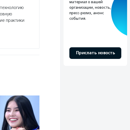
материал о вашей
 технологию
Услуги:
Фонд «Волонтеры в помощь детям-си
организации, новость,
пресс-релиз, анонс
новную
жизненной ситуации, в том числе в центре для
события.
шие практики
воспитанникам учреждений для детей-сирот,…
Волонтерство:
В фонде много вариантов в
Подробнее
Прислать новость