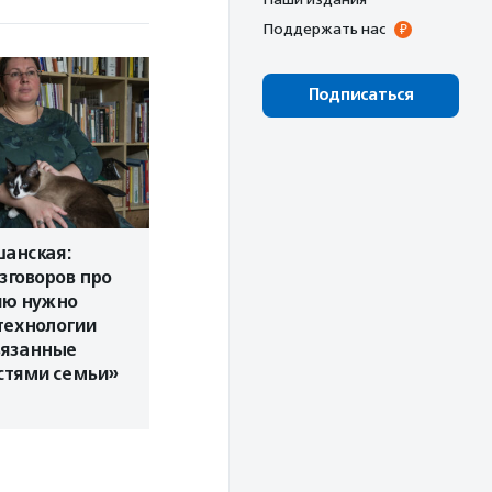
Поддержать нас
Подписаться
анская:
зговоров про
ю нужно
технологии
вязанные
стями семьи»