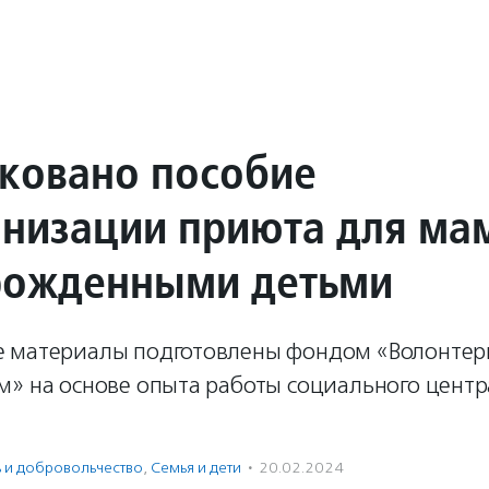
ковано пособие
анизации приюта для ма
рожденными детьми
 материалы подготовлены фондом «Волонтер
м» на основе опыта работы социального цент
ь и доброволь­чест­во
,
Семья и дети
·
20.02.2024