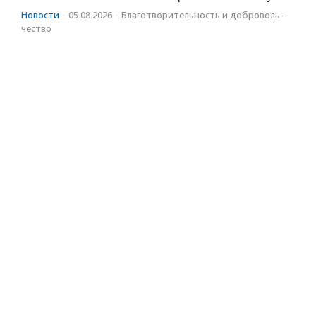
Новости
·
05.08.2026
·
Благотвори­тель­ность и доброволь­
чест­во