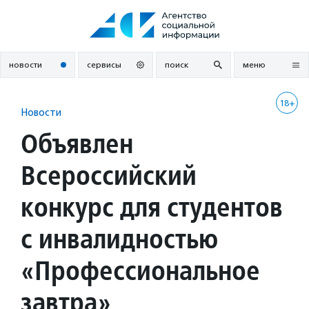
Перейти
к
содержанию
новости
сервисы
поиск
меню
18+
Новости
Объявлен
Всероссийский
конкурс для студентов
с инвалидностью
«Профессиональное
завтра»