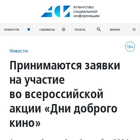
Перейти
к
содержанию
новости
сервисы
поиск
меню
18+
Новости
Принимаются заявки
на участие
во всероссийской
акции «Дни доброго
кино»