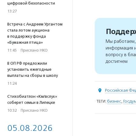
цифровой безопасности
13:27
Встреча с Андреем Ургантом
Поддерж
стала лотом аукциона
в поддержку фонда
Мы работаем, 
«Бумажная птица»
информация и
11:45
·
Прислано НКО
вопросу в бла
достигнем
В ОП РФ предложили
установить ежегодные
выплаты на сборы в школу
11:24
Российская Фе
Стихобиатлон «Км/вслух»
ТЕГИ:
бизнес
,
Госду
соберет семьи в Липецке
10:32
·
Прислано НКО
05.08.2026