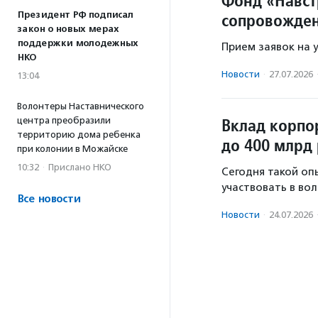
Фонд «Навст
Президент РФ подписал
сопровожден
закон о новых мерах
поддержки молодежных
Прием заявок на у
НКО
Новости
·
27.07.2026
13:04
Волонтеры Наставнического
Вклад корпо
центра преобразили
территорию дома ребенка
до 400 млрд 
при колонии в Можайске
10:32
·
Прислано НКО
Сегодня такой оп
участвовать в во
Все новости
Новости
·
24.07.2026