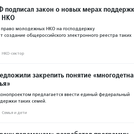
Ф подписал закон о новых мерах поддерж
 НКО
т право молодежных НКО на господдержку
т создание общероссийского электронного реестра таких
·
НКО-сектор
редложили закрепить понятие «многодетна
ья»
аконопроектом предлагается ввести единый федеральный
держки таких семей.
·
Семья и дети