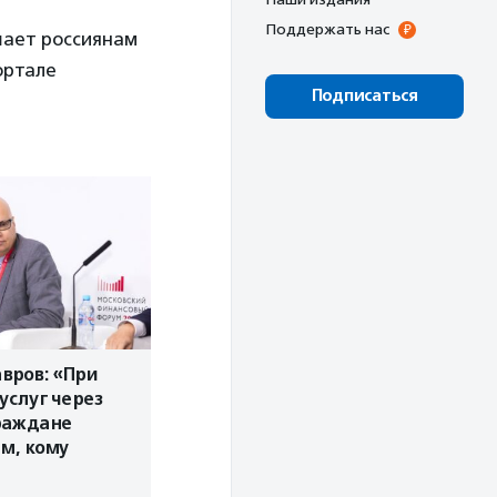
Поддержать нас
шает россиянам
ортале
Подписаться
вров: «При
услуг через
граждане
ем, кому