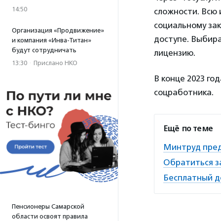
14:50
сложности. Всю 
социальному зак
Организация «Продвижение»
доступе. Выбир
и компания «Инва-Титан»
будут сотрудничать
лицензию.
13:30
·
Прислано НКО
В конце 2023 год
соцработника.
Ещё по теме
Минтруд пред
Обратиться з
Бесплатный д
Пенсионеры Самарской
области освоят правила