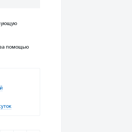
твующую
 за помощью
й
суток