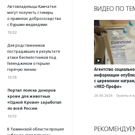
Автовладельцы Камчатки
ВИДЕО ПО ТЕ
могут получить стикеры
о правилах добрососедства
с бурыми медведями
18:02
Для родственников
пострадавших в результате
атаки беспилотников под
Геленджиком открыли
Агентство социально
горячую линию
информации опубли
16:58
с церемонии награ
«НКО-Профи»
Портал поиска доноров
26.06.2026
·
Гранты и 
крови для животных
«Одной Крови» заработал
по всей России
16:53
РЕКОМЕНДУЕ
В Тюменской области прошел