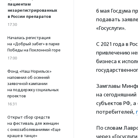
пациентам
6 мая Госдума п
незарегистрированных
в России препаратов
подавать заявле
17:30
«Госуслуги».
Началась регистрация
С 2021 года в Р
на «Добрый забег» в парке
Победы на Поклонной горе
привлечению не
17:00
бизнеса к испол
государственно
Фонд «Наш Норильск»
напомнил об осенней
заявочной кампании
Замглавы Минф
на поддержку социальных
на сегодняшний 
проектов
субъектов РФ, а
16:31
потребителей,
Открыт сбор средств
на фестиваль для женщин
По словам Лавро
с онкозаболеваниями «Еще
краше в танце»
через «Госуслуг