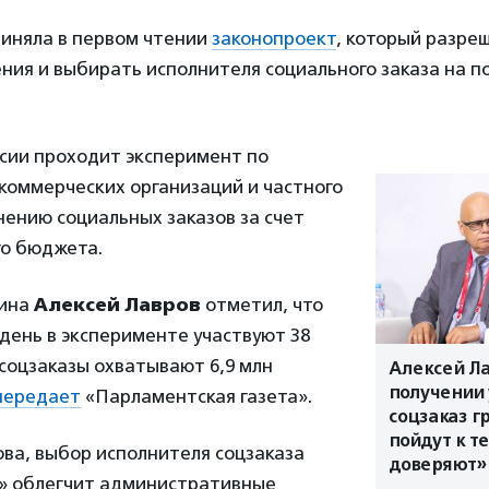
риняла в первом чтении
законопроект
, который разре
ния и выбирать исполнителя социального заказа на п
оссии проходит эксперимент по
коммерческих организаций и частного
нению социальных заказов за счет
го бюджета.
ина
Алексей Лавров
отметил, что
день в эксперименте участвуют 38
 соцзаказы охватывают 6,9 млн
Алексей Ла
получении 
передает
«Парламентская газета».
соцзаказ 
пойдут к т
ва, выбор исполнителя соцзаказа
доверяют»
и» облегчит административные