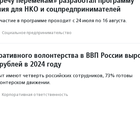
речу переменам» разработал программу
ия для НКО и соцпредпринимателей
частие в программе проходит с 24 июля по 16 августа.
·
Социальное предпри­нима­тель­ство
ративного волонтерства в ВВП России выр
рублей в 2024 году
ыт имеют четверть российских сотрудников, 73% готовы
лонтерском движении.
·
Корпоративная ответственность