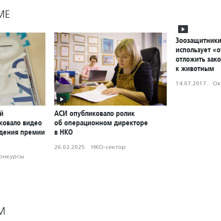
МЕ
Зоозащитники 
использует «о
отложить зако
к животным
14.07.2017
·
Ок
й
АСИ опубликовало ролик
ковало видео
об операционном директоре
ждения премии
в НКО
26.02.2025
·
НКО-сектор
конкурсы
М