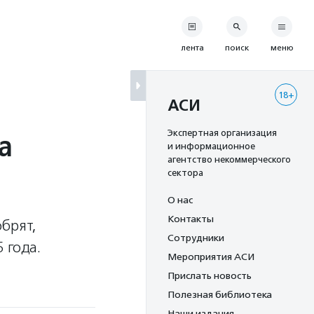
лента
поиск
меню
18+
АСИ
а
Экспертная организация
и информационное
агентство некоммерческого
сектора
О нас
Контакты
обрят,
Сотрудники
 года.
Мероприятия АСИ
Прислать новость
Полезная библиотека
Наши издания