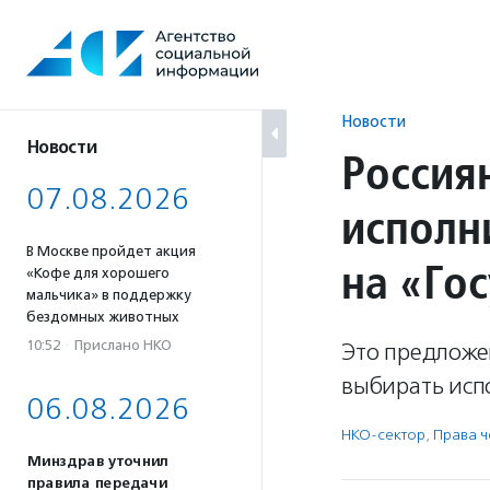
Перейти
к
содержанию
Новости
Новости
Россия
07.08.2026
исполн
В Москве пройдет акция
на «Гос
«Кофе для хорошего
мальчика» в поддержку
бездомных животных
10:52
·
Прислано НКО
Это предложен
выбирать испо
06.08.2026
НКО-сектор
,
Права 
Минздрав уточнил
правила передачи