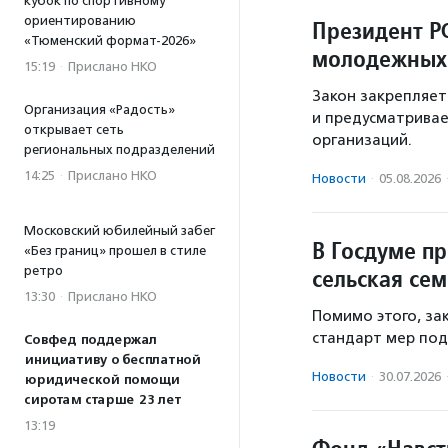
кубок по спортивному
ориентированию
Президент Р
«Тюменский формат-2026»
молодежных
15:19
·
Прислано НКО
Закон закрепляе
Организация «Радость»
и предусматривае
открывает сеть
организаций.
региональных подразделений
14:25
·
Прислано НКО
Новости
·
05.08.2026
Московский юбилейный забег
В Госдуме п
«Без границ» прошел в стиле
ретро
сельская сем
13:30
·
Прислано НКО
Помимо этого, з
стандарт мер под
Совфед поддержал
инициативу о бесплатной
Новости
·
30.07.2026
юридической помощи
сиротам старше 23 лет
13:19