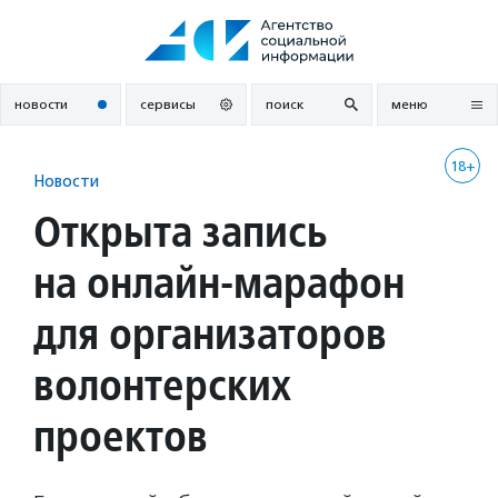
Перейти
к
содержанию
новости
сервисы
поиск
меню
18+
Новости
Открыта запись
на онлайн-марафон
для организаторов
волонтерских
проектов