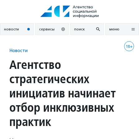
Перейти
к
содержанию
новости
сервисы
поиск
меню
18+
Новости
Агентство
стратегических
инициатив начинает
отбор инклюзивных
практик