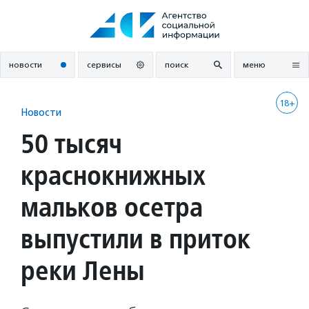
Перейти
к
содержанию
новости
сервисы
поиск
меню
18+
Новости
50 тысяч
краснокнижных
мальков осетра
выпустили в приток
реки Лены