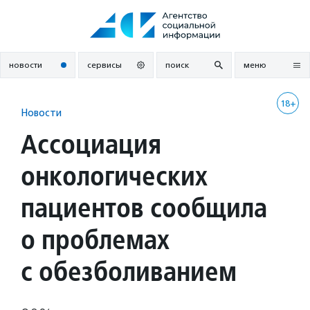
Перейти
к
содержанию
новости
сервисы
поиск
меню
18+
Новости
Ассоциация
онкологических
пациентов сообщила
о проблемах
с обезболиванием