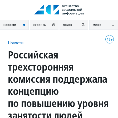
Перейти
к
содержанию
новости
сервисы
поиск
меню
18+
Новости
Российская
трехсторонняя
комиссия поддержала
концепцию
по повышению уровня
занятости людей