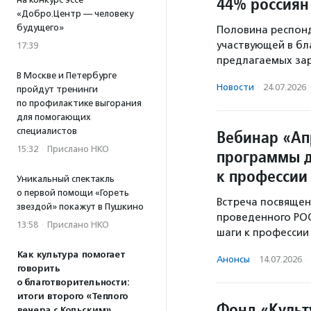
44% россиян
«Добро.Центр — человеку
будущего»
Половина респонд
участвующей в бл
17:39
предлагаемых зар
В Москве и Петербурге
Новости
·
24.07.2026
пройдут тренинги
по профилактике выгорания
для помогающих
специалистов
Вебинар «А
15:32
·
Прислано НКО
программы д
к профессии
Уникальный спектакль
о первой помощи «Гореть
Встреча посвящен
звездой» покажут в Пушкино
проведенного РО
13:58
·
Прислано НКО
шаги к профессии
Как культура помогает
Анонсы
·
14.07.2026
·
говорить
о благотворительности:
итоги второго «Теплого
Фонд «Культ
вечера с Кольским»