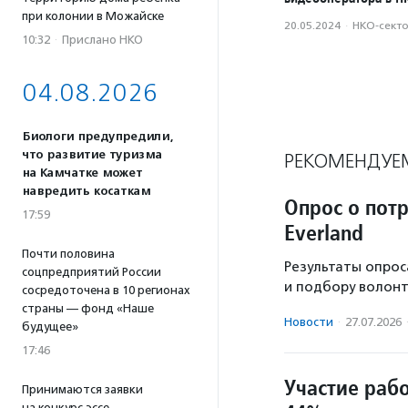
при колонии в Можайске
20.05.2024
·
НКО-сект
10:32
·
Прислано НКО
04.08.2026
Биологи предупредили,
что развитие туризма
РЕКОМЕНДУЕ
на Камчатке может
навредить косаткам
Опрос о пот
17:59
Everland
Почти половина
Результаты опрос
соцпредприятий России
и подбору волонт
сосредоточена в 10 регионах
страны — фонд «Наше
Новости
·
27.07.2026
будущее»
17:46
Участие раб
Принимаются заявки
на конкурс эссе