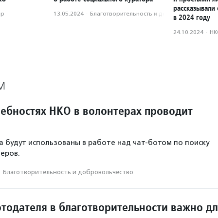
рассказывали 
ор
13.05.2024
·
Благотвори­тель­ность и доброволь­чест­во
в 2024 году
24.10.2024
·
НК
М
ребностях НКО в волонтерах проводит
а будут использованы в работе над чат-ботом по поиску
еров.
·
Благотвори­тель­ность и доброволь­чест­во
отодателя в благотворительности важно д