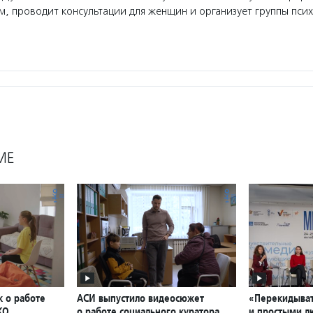
, проводит консультации для женщин и организует группы пси
МЕ
к о работе
АСИ выпустило видеосюжет
«Перекидыват
КО
о работе социального куратора
и простыми л