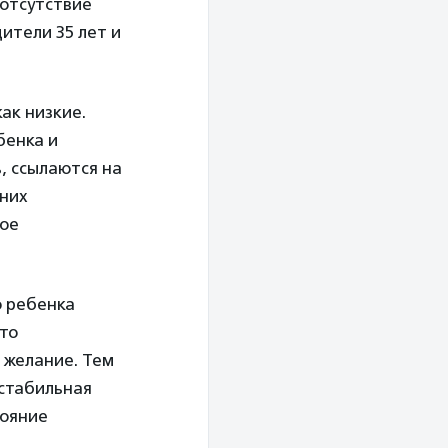
отсутствие
ители 35 лет и
ак низкие.
бенка и
, ссылаются на
 них
вое
о ребенка
то
 желание. Тем
стабильная
тояние