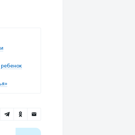
ли
х ребенок
ья»