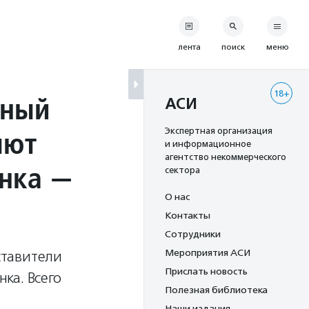
лента
поиск
меню
18+
щный
АСИ
яют
Экспертная организация
и информационное
агентство некоммерческого
енка —
сектора
О нас
Контакты
Сотрудники
Мероприятия АСИ
ставители
Прислать новость
ка. Всего
Полезная библиотека
Наши издания