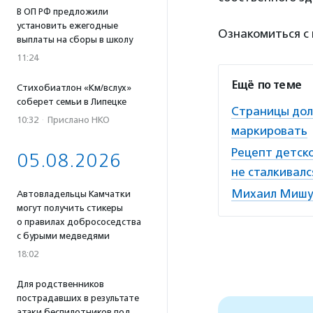
В ОП РФ предложили
установить ежегодные
Ознакомиться с
выплаты на сборы в школу
11:24
Ещё по теме
Стихобиатлон «Км/вслух»
соберет семьи в Липецке
Страницы дол
10:32
·
Прислано НКО
маркировать
Рецепт детск
05.08.2026
не сталкивалс
Михаил Мишус
Автовладельцы Камчатки
могут получить стикеры
о правилах добрососедства
с бурыми медведями
18:02
Для родственников
пострадавших в результате
атаки беспилотников под