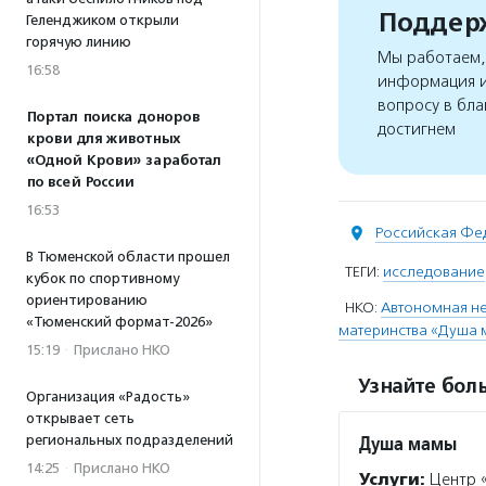
Поддерж
Геленджиком открыли
горячую линию
Мы работаем, 
16:58
информация и
вопросу в бла
Портал поиска доноров
достигнем
крови для животных
«Одной Крови» заработал
по всей России
16:53
Российская Фе
В Тюменской области прошел
ТЕГИ:
исследование
кубок по спортивному
ориентированию
НКО:
Автономная н
«Тюменский формат-2026»
материнства «Душа
15:19
·
Прислано НКО
Узнайте боль
Организация «Радость»
открывает сеть
Душа мамы
региональных подразделений
14:25
·
Прислано НКО
Услуги:
Центр 