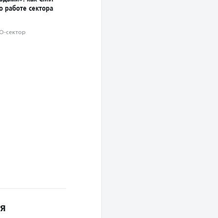
о работе сектора
О-сектор
ля