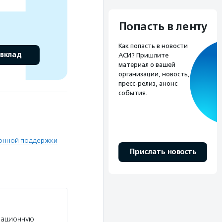
Попасть в ленту
Как попасть в новости
 вклад
АСИ? Пришлите
материал о вашей
организации, новость,
пресс-релиз, анонс
события.
ионной поддержки
Прислать новость
мационную