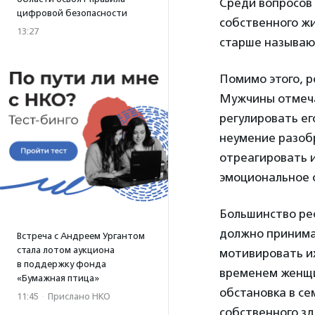
Среди вопросов
цифровой безопасности
собственного жи
13:27
старше называют
Помимо этого, р
Мужчины отмеча
регулировать ег
неумение разобр
отреагировать и
эмоциональное 
Большинство ре
должно принима
Встреча с Андреем Ургантом
стала лотом аукциона
мотивировать и
в поддержку фонда
временем женщи
«Бумажная птица»
обстановка в се
11:45
·
Прислано НКО
собственного з