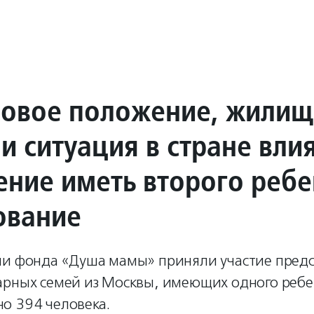
овое положение, жили
и ситуация в стране вли
ение иметь второго реб
ование
ии фонда «Душа мамы» приняли участие пред
арных семей из Москвы, имеющих одного ребен
о 394 человека.