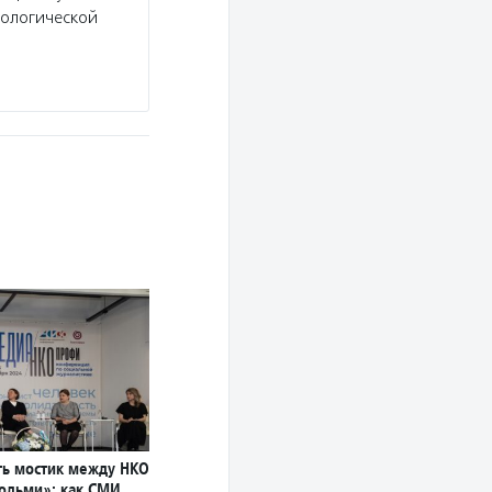
хологической
ь мостик между НКО
юдьми»: как СМИ