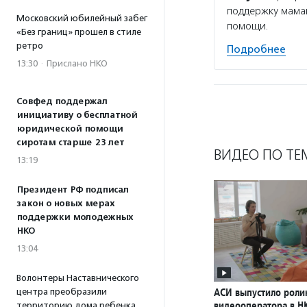
поддержку мамам
Московский юбилейный забег
помощи.
«Без границ» прошел в стиле
ретро
Подробнее
13:30
·
Прислано НКО
Совфед поддержал
инициативу о бесплатной
юридической помощи
сиротам старше 23 лет
ВИДЕО ПО ТЕ
13:19
Президент РФ подписал
закон о новых мерах
поддержки молодежных
НКО
13:04
Волонтеры Наставнического
АСИ выпустило роли
центра преобразили
видеооператора в Н
территорию дома ребенка