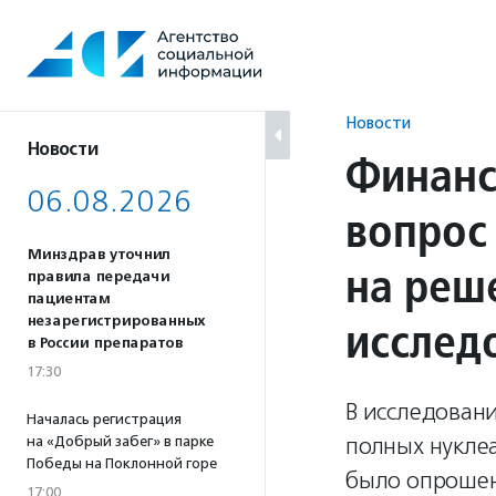
Перейти
к
содержанию
Новости
Новости
Финанс
06.08.2026
вопрос 
Минздрав уточнил
на реш
правила передачи
пациентам
исслед
незарегистрированных
в России препаратов
17:30
В исследован
Началась регистрация
полных нукле
на «Добрый забег» в парке
Победы на Поклонной горе
было опрошен
17:00