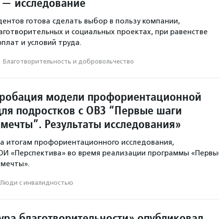
 — исследование
ентов готова сделать выбор в пользу компании,
аготворительных и социальных проектах, при равенстве
плат и условий труда.
·
Благотвори­тель­ность и доброволь­чест­во
пробация модели профориентационной
ля подростков с ОВЗ “Первые шаги
 мечты”. Результаты исследования»
а итогам профориентационного исследования,
ОИ «Перспектива» во время реализации программы «Первы
 мечты».
Люди с инвалидностью
ура благотворительности» опубликовал