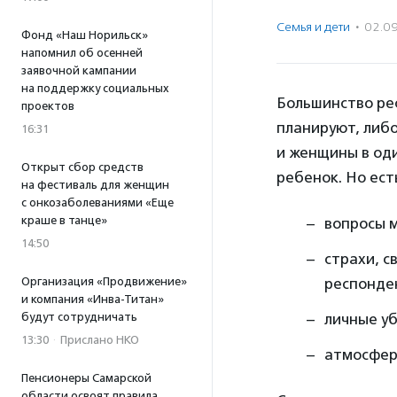
Семья и дети
·
02.0
Фонд «Наш Норильск»
напомнил об осенней
заявочной кампании
на поддержку социальных
Большинство ре
проектов
планируют, либ
16:31
и женщины в оди
Открыт сбор средств
ребенок. Но ест
на фестиваль для женщин
с онкозаболеваниями «Еще
краше в танце»
вопросы 
14:50
страхи, с
Организация «Продвижение»
респонден
и компания «Инва-Титан»
будут сотрудничать
личные у
13:30
·
Прислано НКО
атмосфера
Пенсионеры Самарской
области освоят правила