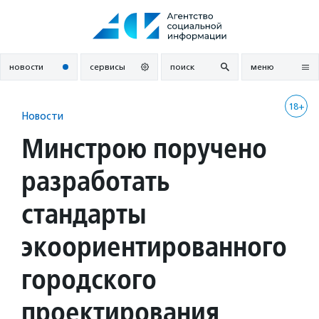
Перейти
к
содержанию
новости
сервисы
поиск
меню
18+
Новости
Минстрою поручено
разработать
стандарты
экоориентированного
городского
проектирования