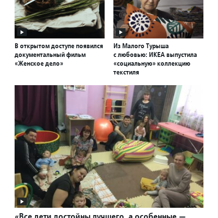
В открытом доступе появился
Из Малого Турыша
документальный фильм
с любовью: ИКЕА выпустила
«Женское дело»
«социальную» коллекцию
текстиля
«Все дети достойны лучшего, а особенные —