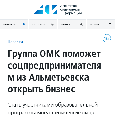
Перейти
к
содержанию
новости
сервисы
поиск
меню
18+
Новости
Группа ОМК поможет
соцпредпринимателя
м из Альметьевска
открыть бизнес
Стать участниками образовательной
программы могут физические лица,