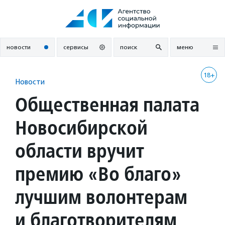
Перейти
к
содержанию
новости
сервисы
поиск
меню
18+
Новости
Общественная палата
Новосибирской
области вручит
премию «Во благо»
лучшим волонтерам
и благотворителям